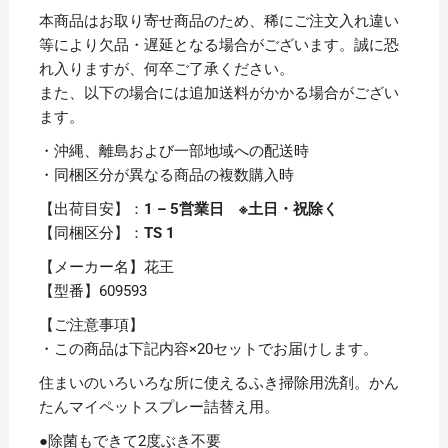
め
本商品はお取り寄せ商品のため、稀にご注文入れ違い
か
等により欠品・遅延となる場合がございます。誠に恐
え
れ入りますが、何卒ご了承ください。
用
また、以下の場合には追加送料がかかる場合がござい
350ml
ます。
1
・沖縄、離島および一部地域への配送時
本
・同梱区分が異なる商品の複数購入時
【×20
セ
【出荷目安】：
1 – 5営業日 ※土日・祝除く
ッ
【同梱区分】：
TS 1
ト】
【メーカー名】花王
個
【型番】609593
【ご注意事項】
・この商品は下記内容×20セットでお届けします。
住まいのいろいろな所に使えるふき掃除用洗剤。かん
たんマイペットスプレー詰替え用。
●除菌もできて2度ぶき不要