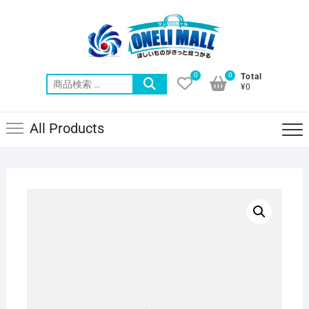
Skip
to
content
0
0
Total
検
¥0
索
対
All Products
象: