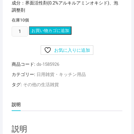
成分：界面活性剤(0.2%アルキルアミンオキシド)、泡
調整剤
在庫10個
（ま
お買い物カゴに追加
と
め）
お気に入りに追加
花
王
商品コード:
ds-1585926
か
ん
カテゴリー:
日用雑貨・キッチン用品
た
タグ:
その他の生活雑貨
ん
マ
イ
説明
ペ
ッ
ト
説明
つ