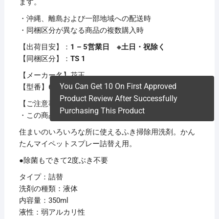
ます。
・沖縄、離島および一部地域への配送時
・同梱区分が異なる商品の複数購入時
【出荷目安】：
1 – 5営業日 ※土日・祝除く
【同梱区分】：
TS 1
【メーカー名】花王
You Can Get 10 On First Approved
【型番】609593
Product Review After Successfully
【ご注意事項】
Purchasing This Product
・この商品は下記内容×20セットでお届けします。
住まいのいろいろな所に使えるふき掃除用洗剤。かん
たんマイペットスプレー詰替え用。
●除菌もできて2度ぶき不要
タイプ：詰替
洗剤の種類：液体
内容量：350ml
液性：弱アルカリ性