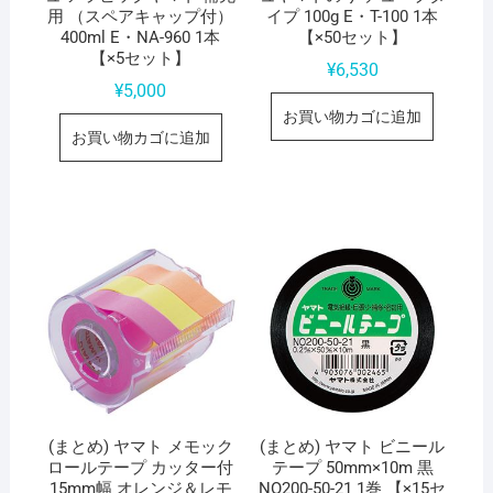
用 （スペアキャップ付）
イプ 100g E・T-100 1本
400ml E・NA-960 1本
【×50セット】
【×5セット】
¥
6,530
¥
5,000
お買い物カゴに追加
お買い物カゴに追加
(まとめ) ヤマト メモック
(まとめ) ヤマト ビニール
ロールテープ カッター付
テープ 50mm×10m 黒
15mm幅 オレンジ＆レモ
NO200-50-21 1巻 【×15セ