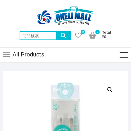
Skip
to
content
0
0
Total
検
¥0
索
対
All Products
象: