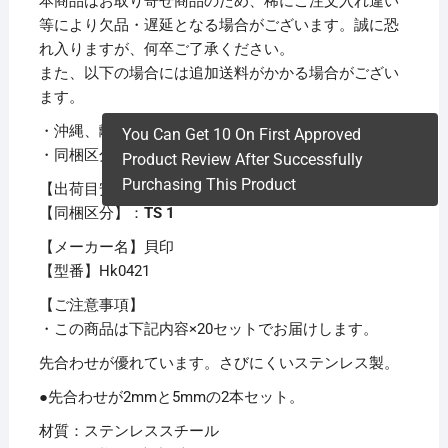
本商品はお取り寄せ商品のため、稀にご注文入れ違い
等により欠品・遅延となる場合がございます。誠に恐
れ入りますが、何卒ご了承ください。
また、以下の場合には追加送料がかかる場合がござい
ます。
・沖縄、離島および一部地域への配送時
You Can Get 10 On First Approved
・同梱区分が異なる商品の複数購入時
Product Review After Successfully
Purchasing This Product
【出荷目安】：
1 – 5営業日 ※土日・祝除く
【同梱区分】：
TS 1
【メーカー名】貝印
【型番】Hk0421
【ご注意事項】
・この商品は下記内容×20セットでお届けします。
先合わせが優れています。さびにくいステンレス製。
●先合わせが2mmと5mmの2本セット。
材質：ステンレススチール