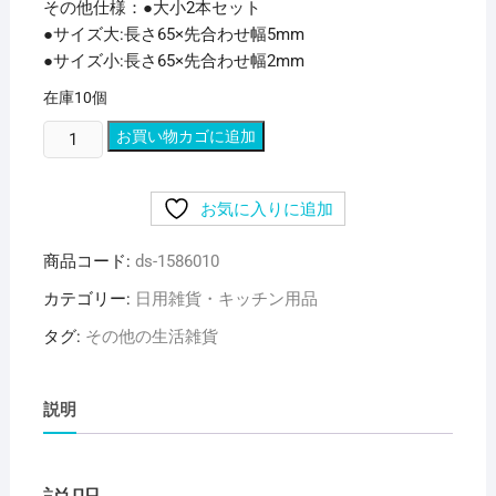
その他仕様：●大小2本セット
●サイズ大:長さ65×先合わせ幅5mm
●サイズ小:長さ65×先合わせ幅2mm
在庫10個
（ま
お買い物カゴに追加
と
め）
お気に入りに追加
貝
印
商品コード:
ds-1586010
Bs
毛
カテゴリー:
日用雑貨・キッチン用品
抜
タグ:
その他の生活雑貨
き・
マ
ユ
説明
毛
抜
き