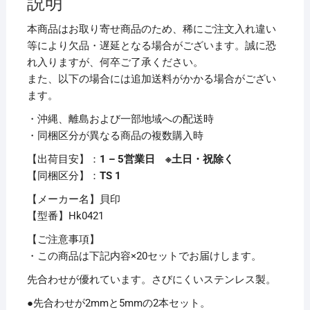
説明
セ
ッ
本商品はお取り寄せ商品のため、稀にご注文入れ違い
ト
等により欠品・遅延となる場合がございます。誠に恐
Hk0421
れ入りますが、何卒ご了承ください。
1
また、以下の場合には追加送料がかかる場合がござい
セ
ます。
ッ
・沖縄、離島および一部地域への配送時
ト
・同梱区分が異なる商品の複数購入時
（2
本）
【出荷目安】：
1 – 5営業日 ※土日・祝除く
【×20
【同梱区分】：
TS 1
セ
【メーカー名】貝印
ッ
【型番】Hk0421
ト】
個
【ご注意事項】
・この商品は下記内容×20セットでお届けします。
先合わせが優れています。さびにくいステンレス製。
●先合わせが2mmと5mmの2本セット。