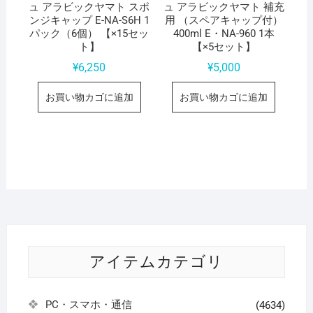
ュ アラビックヤマト スポ
ュ アラビックヤマト 補充
ンジキャップ E-NA-S6H 1
用 （スペアキャップ付）
パック（6個） 【×15セッ
400ml E・NA-960 1本
ト】
【×5セット】
¥
6,250
¥
5,000
お買い物カゴに追加
お買い物カゴに追加
アイテムカテゴリ
PC・スマホ・通信
(4634)