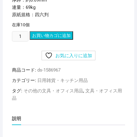
厚み：約0.09mm
連量：69kg
原紙規格：四六判
在庫10個
（ま
お買い物カゴに追加
と
め）
お気に入りに追加
長
門
商品コード:
ds-1586967
屋
商
カテゴリー:
日用雑貨・キッチン用品
店
タグ:
その他の文具・オフィス用品
,
文具・オフィス用
Color
品
Paper
A4
中
説明
厚
口