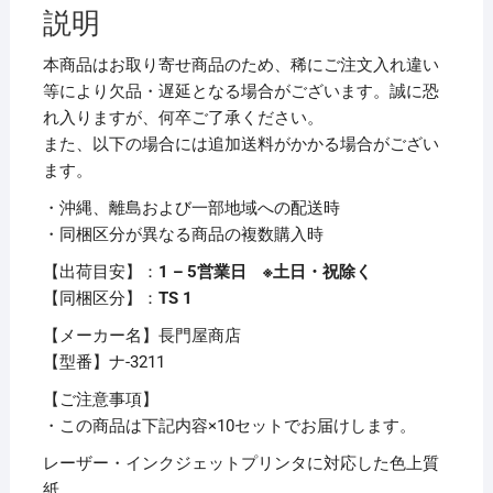
浅
説明
黄
ナ-3211
本商品はお取り寄せ商品のため、稀にご注文入れ違い
1
等により欠品・遅延となる場合がございます。誠に恐
冊
れ入りますが、何卒ご了承ください。
（100
また、以下の場合には追加送料がかかる場合がござい
枚）
ます。
【×10
・沖縄、離島および一部地域への配送時
セ
・同梱区分が異なる商品の複数購入時
ッ
ト】
【出荷目安】：
1 – 5営業日 ※土日・祝除く
個
【同梱区分】：
TS 1
【メーカー名】長門屋商店
【型番】ナ-3211
【ご注意事項】
・この商品は下記内容×10セットでお届けします。
レーザー・インクジェットプリンタに対応した色上質
紙