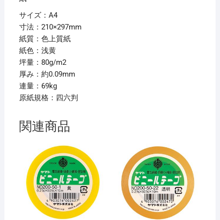
サイズ：A4
寸法：210×297mm
紙質：色上質紙
紙色：浅黄
坪量：80g/m2
厚み：約0.09mm
連量：69kg
原紙規格：四六判
関連商品