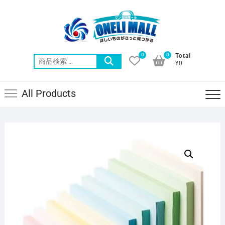
Skip
to
content
0
0
Total
検
¥0
索
対
All Products
象: