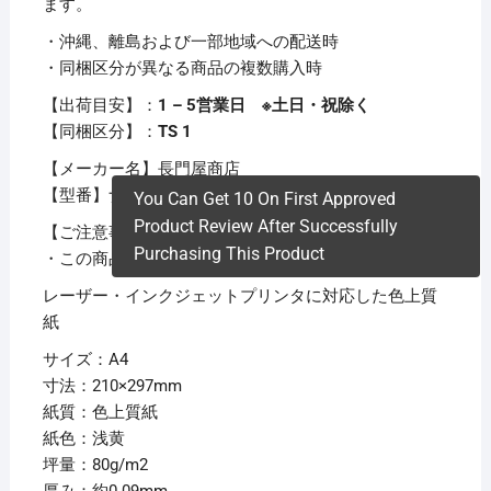
ます。
・沖縄、離島および一部地域への配送時
・同梱区分が異なる商品の複数購入時
【出荷目安】：
1 – 5営業日 ※土日・祝除く
【同梱区分】：
TS 1
【メーカー名】長門屋商店
【型番】ナ-3211
You Can Get 10 On First Approved
Product Review After Successfully
【ご注意事項】
Purchasing This Product
・この商品は下記内容×10セットでお届けします。
レーザー・インクジェットプリンタに対応した色上質
紙
サイズ：A4
寸法：210×297mm
紙質：色上質紙
紙色：浅黄
坪量：80g/m2