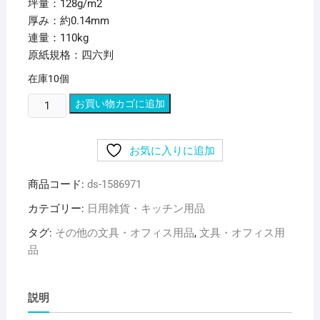
坪量：128g/m2
厚み：約0.14mm
連量：110kg
原紙規格：四六判
在庫10個
（ま
お買い物カゴに追加
と
め）
お気に入りに追加
長
門
商品コード:
ds-1586971
屋
商
カテゴリー:
日用雑貨・キッチン用品
店
タグ:
その他の文具・オフィス用品
,
文具・オフィス用
Color
品
Paper
A4
特
説明
厚