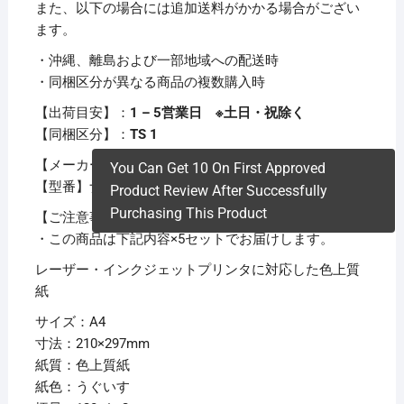
また、以下の場合には追加送料がかかる場合がござい
ます。
・沖縄、離島および一部地域への配送時
・同梱区分が異なる商品の複数購入時
【出荷目安】：
1 – 5営業日 ※土日・祝除く
【同梱区分】：
TS 1
【メーカー名】長門屋商店
You Can Get 10 On First Approved
【型番】ナ-3408V
Product Review After Successfully
Purchasing This Product
【ご注意事項】
・この商品は下記内容×5セットでお届けします。
レーザー・インクジェットプリンタに対応した色上質
紙
サイズ：A4
寸法：210×297mm
紙質：色上質紙
紙色：うぐいす