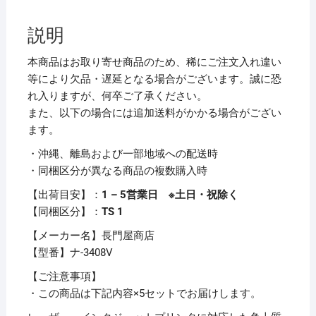
口
う
説明
ぐ
い
本商品はお取り寄せ商品のため、稀にご注文入れ違い
す
等により欠品・遅延となる場合がございます。誠に恐
ナ-3408V
れ入りますが、何卒ご了承ください。
1
また、以下の場合には追加送料がかかる場合がござい
冊
ます。
（100
・沖縄、離島および一部地域への配送時
枚）
・同梱区分が異なる商品の複数購入時
【×5
セ
【出荷目安】：
1 – 5営業日 ※土日・祝除く
ッ
【同梱区分】：
TS 1
ト】
【メーカー名】長門屋商店
個
【型番】ナ-3408V
【ご注意事項】
・この商品は下記内容×5セットでお届けします。