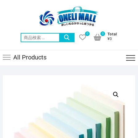
Skip
to
content
0
0
Total
検
¥0
索
対
All Products
象: