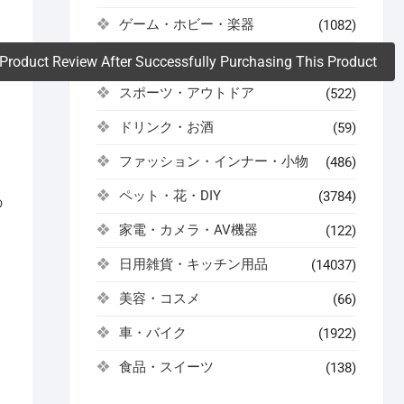
。
ゲーム・ホビー・楽器
(1082)
コスメ・健康・医薬品
(504)
Product Review After Successfully Purchasing This Product
スポーツ・アウトドア
(522)
ドリンク・お酒
(59)
ファッション・インナー・小物
(486)
ペット・花・DIY
(3784)
の
家電・カメラ・AV機器
(122)
。
日用雑貨・キッチン用品
(14037)
美容・コスメ
(66)
車・バイク
(1922)
食品・スイーツ
(138)