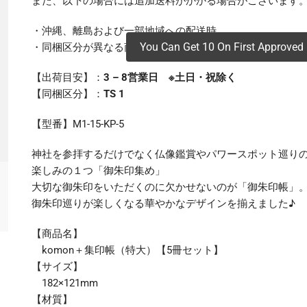
また、以下の場合には追加送料がかかる場合がございます
・沖縄、離島および一部地域への配送時
You Can Get 10 On First Approved 
・同梱区分が異なる商品の複数購入時
【出荷目安】：
3 – 8営業日 ※土日・祝除く
【同梱区分】：
TS 1
【型番】M1-15-KP-5
神社を参拝するだけでなく仏像鑑賞やパワースポット巡り
楽しみの１つ「御朱印集め」
大切な御朱印をいただくのに欠かせないのが「御朱印帳」
御朱印巡りが楽しくなる華やかなデザインを揃えました♪
【商品名】
komon＋集印帳（特大）【5冊セット】
【サイズ】
182×121mm
【材質】