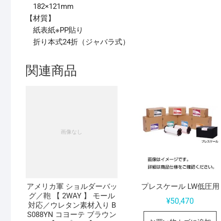
182×121mm
【材質】
紙表紙※PP貼り
折り本式24折（ジャバラ式）
関連商品
アメリカ軍 ショルダーバッ
プレスケール LW低圧用
グ／鞄 【 2WAY 】 モール
¥
50,470
対応／ウレタン素材入り B
S088YN コヨーテ ブラウン