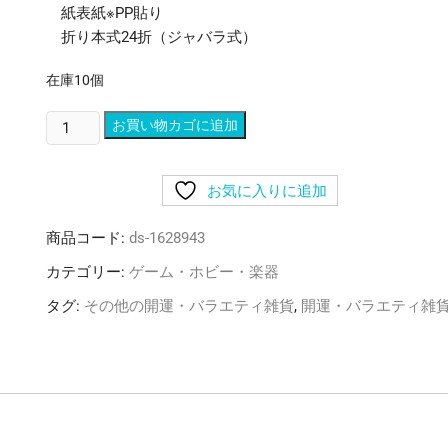
紙表紙※PP貼り
折り本式24折（ジャバラ式）
在庫10個
komon
お買い物カゴに追加
＋
集
お気に入りに追加
印
帳
商品コード:
ds-1628943
【5
冊
カテゴリー:
ゲーム・ホビー・楽器
セ
タグ:
その他の開運・バラエティ雑貨
,
開運・バラエティ雑
ッ
ト】
リ
ス
の
し