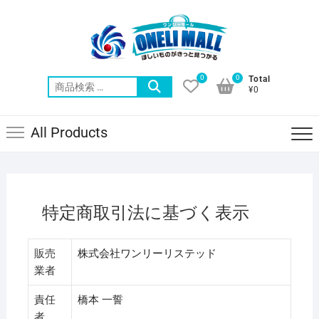
Skip
to
content
0
0
Total
検
¥0
索
対
All Products
象:
特定商取引法に基づく表示
販売
株式会社ワンリーリステッド
業者
責任
橋本 一誓
者