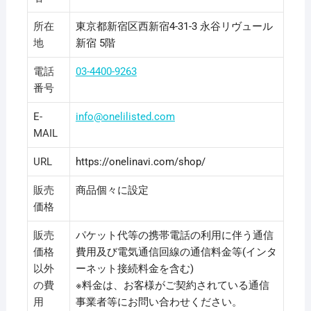
所在
東京都新宿区西新宿4-31-3 永谷リヴュール
地
新宿 5階
電話
03-4400-9263
番号
E-
info@onelilisted.com
MAIL
URL
https://onelinavi.com/shop/
販売
商品個々に設定
価格
販売
パケット代等の携帯電話の利用に伴う通信
価格
費用及び電気通信回線の通信料金等(インタ
以外
ーネット接続料金を含む)
の費
※料金は、お客様がご契約されている通信
用
事業者等にお問い合わせください。