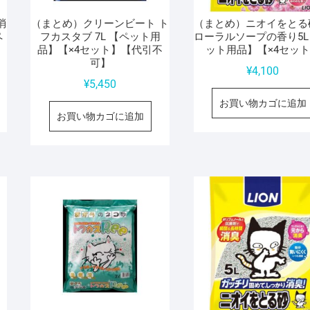
消
（まとめ）クリーンビート ト
（まとめ）ニオイをとる
ペ
フカスタブ 7L 【ペット用
ローラルソープの香り5L
品】【×4セット】【代引不
ット用品】【×4セッ
可】
¥
4,100
¥
5,450
お買い物カゴに追加
お買い物カゴに追加