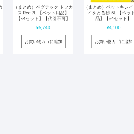
カ
（まとめ）ペグテック トフカ
（まとめ）ペットキレイ
ス Ree 7L 【ペット用品】
イをとる砂 5L 【ペッ
】
【×4セット】【代引不可】
品】【×4セット】
¥
5,740
¥
4,100
お買い物カゴに追加
お買い物カゴに追加