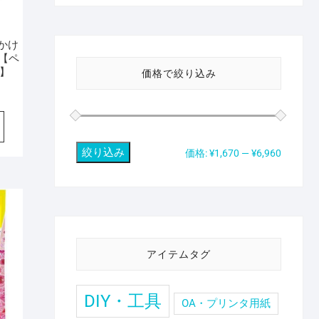
かけ
 【ペ
】
価格で絞り込み
絞り込み
最
最
価格:
¥1,670
—
¥6,960
低
高
価
価
格
格
アイテムタグ
DIY・工具
OA・プリンタ用紙