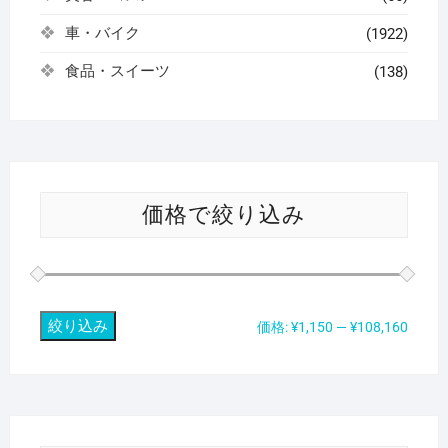
車・バイク
(1922)
食品・スイーツ
(138)
価格で絞り込み
絞り込み
最
最
価格:
¥1,150
—
¥108,160
低
高
価
価
格
格