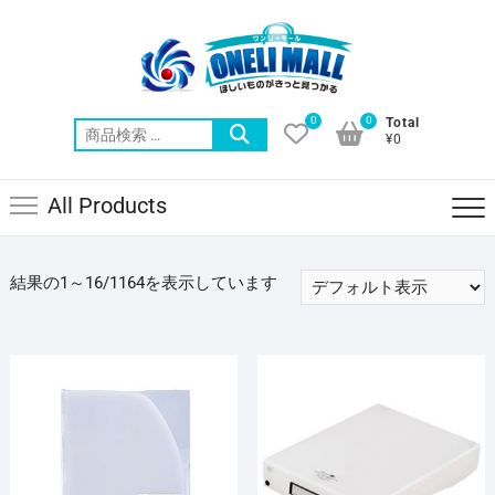
Skip
to
content
0
0
Total
検
¥0
索
対
All Products
象:
結果の1～16/1164を表示しています