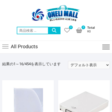
Skip
to
content
0
0
Total
検
¥0
索
対
All Products
象:
結果の1～16/454を表示しています