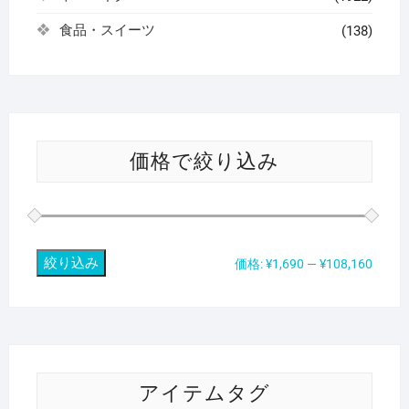
食品・スイーツ
(138)
価格で絞り込み
絞り込み
最
最
価格:
¥1,690
—
¥108,160
低
高
価
価
格
格
アイテムタグ