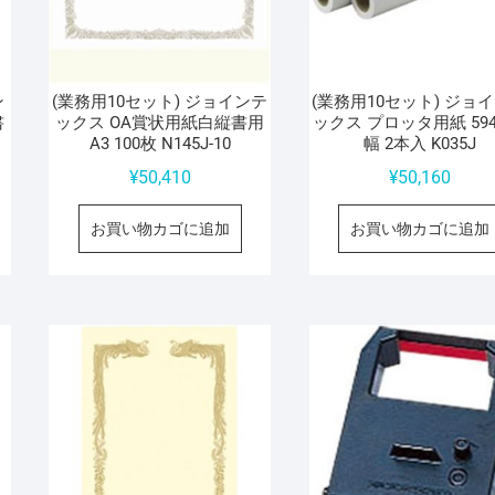
ン
(業務用10セット) ジョインテ
(業務用10セット) ジョ
書
ックス OA賞状用紙白縦書用
ックス プロッタ用紙 59
A3 100枚 N145J-10
幅 2本入 K035J
¥
50,410
¥
50,160
お買い物カゴに追加
お買い物カゴに追加