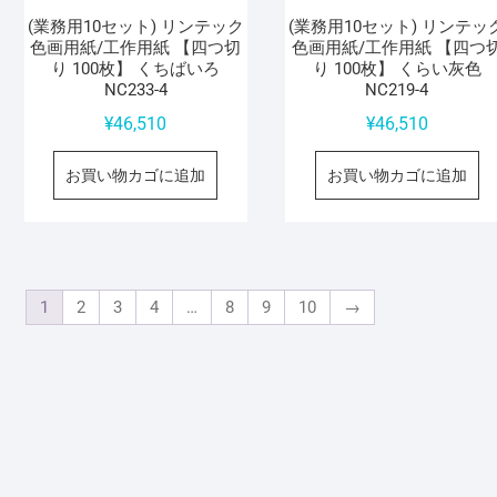
(業務用10セット) リンテック
(業務用10セット) リンテッ
色画用紙/工作用紙 【四つ切
色画用紙/工作用紙 【四つ
り 100枚】 くちばいろ
り 100枚】 くらい灰色
NC233-4
NC219-4
¥
46,510
¥
46,510
お買い物カゴに追加
お買い物カゴに追加
1
2
3
4
…
8
9
10
→