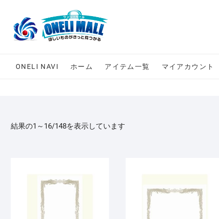
Skip
to
content
ONELI NAVI
ホーム
アイテム一覧
マイアカウント
結果の1～16/148を表示しています