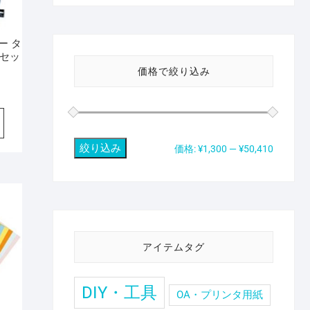
ー タ
セッ
価格で絞り込み
絞り込み
最
最
価格:
¥1,300
—
¥50,410
低
高
価
価
格
格
アイテムタグ
DIY・工具
OA・プリンタ用紙