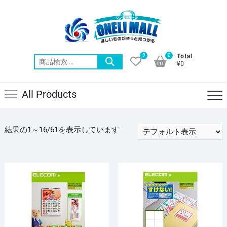
Skip
to
content
0
0
Total
検
¥0
索
対
All Products
象:
結果の1～16/61を表示しています