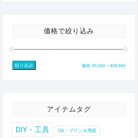
価格で絞り込み
絞り込み
最
最
価格:
¥3,260
—
¥49,960
低
高
価
価
格
格
アイテムタグ
DIY・工具
OA・プリンタ用紙