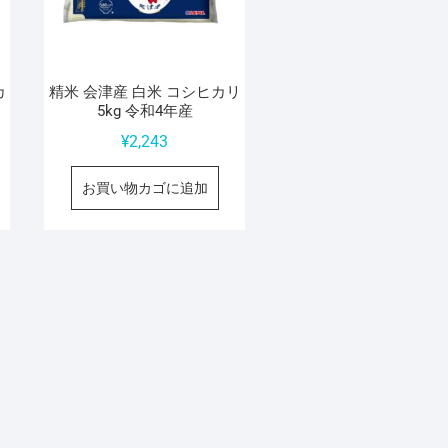
カ
精米 会津産 白米 コシヒカリ
5kg 令和4年産
¥
2,243
お買い物カゴに追加