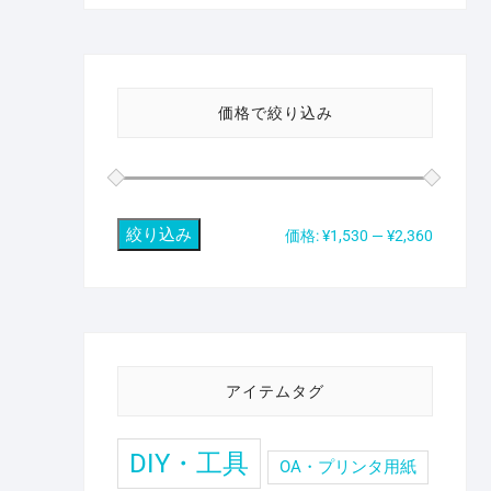
価格で絞り込み
絞り込み
最
最
価格:
¥1,530
—
¥2,360
低
高
価
価
格
格
アイテムタグ
DIY・工具
OA・プリンタ用紙