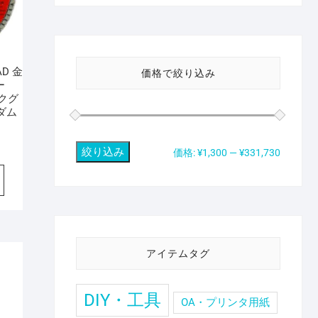
AD 金
価格で絞り込み
ー
スクグ
ダム
〕
絞り込み
最
最
価格:
¥1,300
—
¥331,730
低
高
価
価
格
格
アイテムタグ
DIY・工具
OA・プリンタ用紙