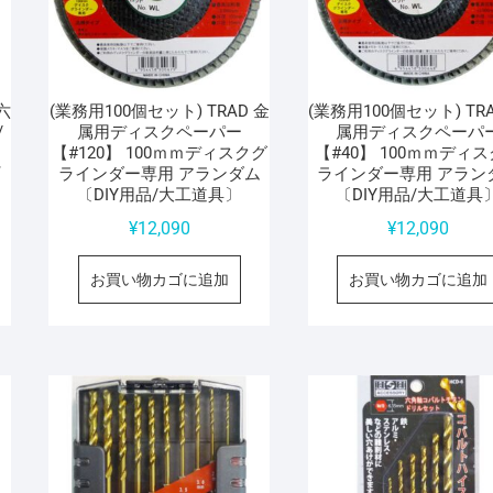
六
(業務用100個セット) TRAD 金
(業務用100個セット) TR
/
属用ディスクペーパー
属用ディスクペーパ
】
【#120】 100ｍｍディスクグ
【#40】 100ｍｍディ
プ
ラインダー専用 アランダム
ラインダー専用 アラン
〔DIY用品/大工道具〕
〔DIY用品/大工道具
¥
12,090
¥
12,090
お買い物カゴに追加
お買い物カゴに追加