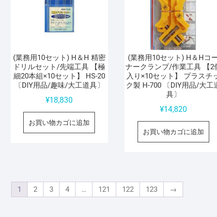
(業務用10セット) H＆H 精密
(業務用10セット) H＆Hコ
ドリルセット/先端工具 【極
ナークランプ/作業工具 【2
細20本組×10セット】 HS-20
入り×10セット】 プラスチ
〔DIY用品/趣味/大工道具〕
ク製 H-700 〔DIY用品/大工
具〕
¥
18,830
¥
14,820
お買い物カゴに追加
お買い物カゴに追加
1
2
3
4
…
121
122
123
→