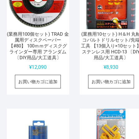
(業務用100個セット) TRAD 金
(業務用10セット) H＆H 丸
属用ディスクペーパー
コバルトドリルセット/先
【#80】 100ｍｍディスクグ
工具 【13個入り×10セット
ラインダー専用 アランダム
ステンレス用 HCD-13 〔DI
〔DIY用品/大工道具〕
用品/大工道具〕
¥
12,090
¥
8,930
お買い物カゴに追加
お買い物カゴに追加