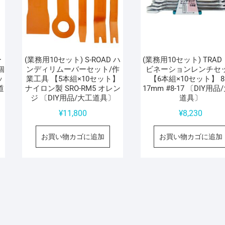
ー
(業務用10セット) S-ROAD ハ
(業務用10セット) TRAD
個
ンディリムーバーセット/作
ビネーションレンチセ
ッ
業工具 【5本組×10セット】
【6本組×10セット】 
道
ナイロン製 SRO-RM5 オレン
17mm #8-17 〔DIY用品
ジ 〔DIY用品/大工道具〕
道具〕
¥
11,800
¥
8,230
お買い物カゴに追加
お買い物カゴに追加