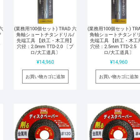
六
(業務用100個セット) TRAD 六
(業務用100個セット) TR
/
角軸ショートチタンドリル/
角軸ショートチタンドリ
】
先端工具 【鉄工・木工用】
先端工具 【鉄工・木工
プ
穴径：2.0mm TTD-2.0 〔プ
穴径：2.5mm TTD-2.5
ロ/大工道具〕
ロ/大工道具〕
¥
14,960
¥
14,960
お買い物カゴに追加
お買い物カゴに追加