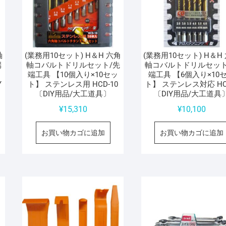
軸
(業務用10セット) H＆H 六角
(業務用10セット) H＆H
端
軸コバルトドリルセット/先
軸コバルトドリルセット
】
端工具 【10個入り×10セッ
端工具 【6個入り×10
Y
ト】 ステンレス用 HCD-10
ト】 ステンレス対応 HC
〔DIY用品/大工道具〕
〔DIY用品/大工道具
¥
15,310
¥
10,100
お買い物カゴに追加
お買い物カゴに追加