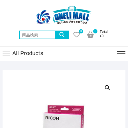
Skip
to
content
0
0
Total
検
¥0
索
対
All Products
象: