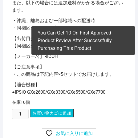
また、以下の場合には追加送料がかかる場合がござい
ます。
・沖縄、離島および一部地域への配送時
・同梱区分が異なる商品の複数購入時
You Can Get 10 On First Approved
【出荷目安】：
1 – 5営業日 ※土日・祝除く
Product Review After Successfully
【同梱区分】：
TS 1
Purchasing This Product
【メーカー名】RICOH
【ご注意事項】
・この商品は下記内容×5セットでお届けします。
【適合機種】
●IPSiO GXe2600/GXe3300/GXe5500/GXe7700
在庫10個
【業
お買い物カゴに追加
務
用
お気に入りに追加
5