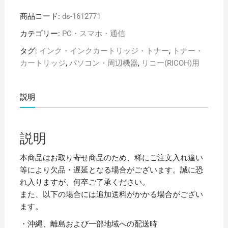
セ
商品コード:
ds-1612771
ッ
ト】
カテゴリー:
PC・スマホ・通信
【純
タグ:
インク・インクカートリッジ・トナー
,
トナー・
正
カートリッジ
,
パソコン・周辺機器
,
リコー(RICOH)用
品】
RICOH
リ
説明
コ
ー
イ
説明
ン
ク
本商品はお取り寄せ商品のため、稀にご注文入れ違い
カ
等により欠品・遅延となる場合がございます。誠に恐
ー
れ入りますが、何卒ご了承ください。
ト
また、以下の場合には追加送料がかかる場合がござい
リ
ます。
ッ
・沖縄、離島および一部地域への配送時
ジ/