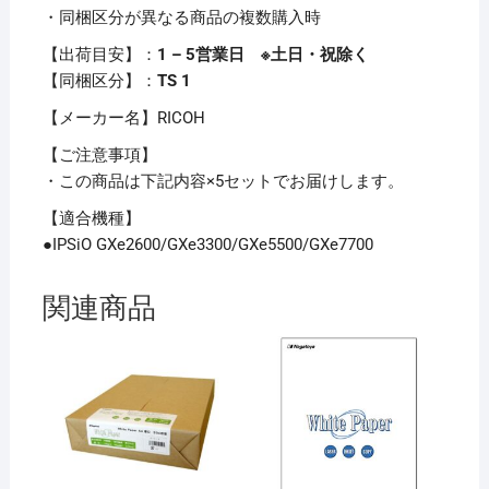
・同梱区分が異なる商品の複数購入時
ト
ナ
【出荷目安】：
1 – 5営業日 ※土日・祝除く
ー
【同梱区分】：
TS 1
カ
【メーカー名】RICOH
ー
ト
【ご注意事項】
リ
・この商品は下記内容×5セットでお届けします。
ッ
【適合機種】
ジ
●IPSiO GXe2600/GXe3300/GXe5500/GXe7700
【GC31M
M
関連商品
マ
ゼ
ン
タ】
×5
セ
ッ