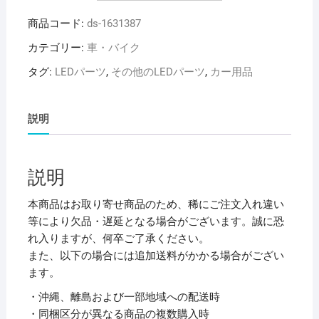
ッ
商品コード:
ds-1631387
プ
ビ
カテゴリー:
車・バイク
ュ
タグ:
LEDパーツ
,
その他のLEDパーツ
,
カー用品
ー
テ
ー
説明
プ
LED
30cm
説明
青
2703
本商品はお取り寄せ商品のため、稀にご注文入れ違い
【×5
等により欠品・遅延となる場合がございます。誠に恐
セ
れ入りますが、何卒ご了承ください。
ッ
また、以下の場合には追加送料がかかる場合がござい
ト】
ます。
個
・沖縄、離島および一部地域への配送時
・同梱区分が異なる商品の複数購入時