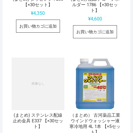
【×30セット】
ルダー 1786 【×30セッ
ト】
¥
4,350
¥
4,600
お買い物カゴに追加
お買い物カゴに追加
(まとめ) ステンレス配線
（まとめ） 古河薬品工業
止め金具 E337 【×30セッ
ウインドウォッシャー液
ト】
寒冷地用 4L 1本 【×5セッ
ト】