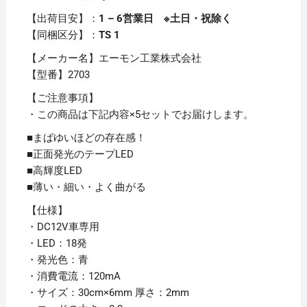
【出荷目安】：
1 – 6営業日 ※土日・祝除く
【同梱区分】：
TS 1
【メーカー名】エーモン工業株式会社
【型番】2703
【ご注意事項】
・この商品は下記内容×5セットでお届けします。
■まばゆいほどの存在感！
■正面発光のテープLED
■高輝度LED
■薄い・細い・よく曲がる
【仕様】
・DC12V車専用
・LED：18発
・発光色：青
・消費電流：120mA
・サイズ：30cm×6mm 厚さ：2mm