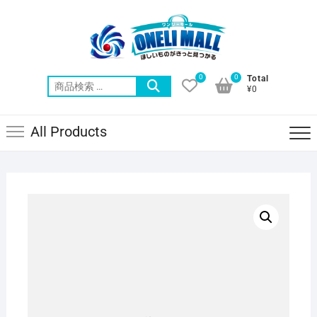
Skip
to
content
0
0
Total
検
¥0
索
対
All Products
象: