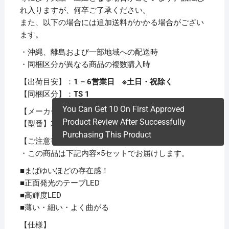
れ入りますが、何卒ご了承ください。
また、以下の場合には追加送料がかかる場合がござい
ます。
・沖縄、離島および一部地域への配送時
・同梱区分が異なる商品の複数購入時
【出荷目安】：
1 – 6営業日 ※土日・祝除く
【同梱区分】：
TS 1
You Can Get 10 On First Approved
【メーカー名】エーモン工業株式会社
Product Review After Successfully
【型番】2703
Purchasing This Product
【ご注意事項】
・この商品は下記内容×5セットでお届けします。
■まばゆいほどの存在感！
■正面発光のテープLED
■高輝度LED
■薄い・細い・よく曲がる
【仕様】