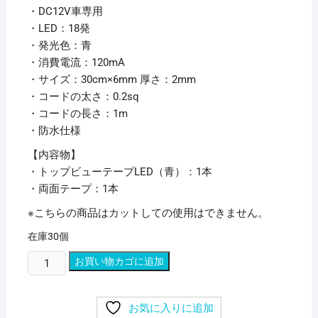
・DC12V車専用
・LED：18発
・発光色：青
・消費電流：120mA
・サイズ：30cm×6mm 厚さ：2mm
・コードの太さ：0.2sq
・コードの長さ：1m
・防水仕様
【内容物】
・トップビューテープLED（青）：1本
・両面テープ：1本
※こちらの商品はカットしての使用はできません。
在庫30個
(ま
お買い物カゴに追加
と
め)
お気に入りに追加
ト