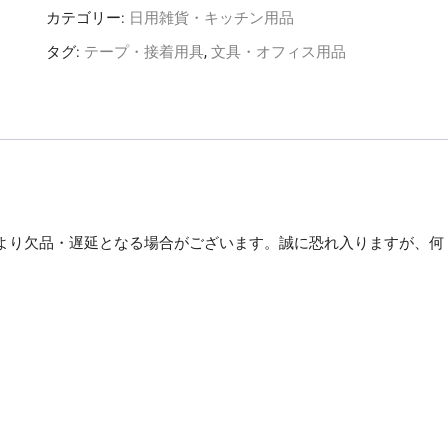
メ
カテゴリー:
日用雑貨・キッチン用品
モ
タグ:
テープ・接着用具
,
文具・オフィス用品
ッ
ク
ロ
ー
ル
テ
ー
プ
より欠品・遅延となる場合がございます。誠に恐れ入りますが、何
つ
め
。
か
え
用
25mm
幅
レ
モ