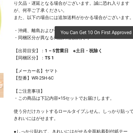
り欠品・遅延となる場合がございます。誠に恐れ入ります
が、何卒ご了承ください。
また、以下の場合には追加送料がかかる場合がございます
・沖縄、離島および一部地域への配送時
You Can Get 10 On First Approved 
・同梱区分が異なる商品の複数購入時
【出荷目安】：
1 – 5営業日 ※土日・祝除く
【同梱区分】：
TS 1
【メーカー名】ヤマト
【型番】WR-25H-6C
【ご注意事項】
・この商品は下記内容×15セットでお届けします。
使う分だけカットするロールタイプふせん。しっかり貼っ
きれいにはがせます。
●しっかり貼れて、きれいにはがせる全面粘着剤付紙テー