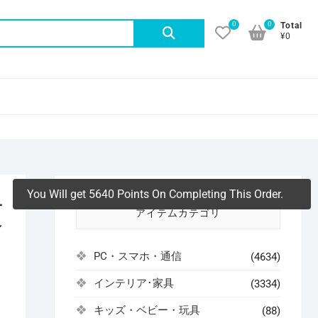
0
0
検
Total
¥0
索
対
象:
You Will get 5640 Points On Completing This Order.
ー
アイテムカテゴリ
レ
PC・スマホ・通信
(4634)
インテリア･家具
(3334)
よ
キッズ・ベビー・玩具
(88)