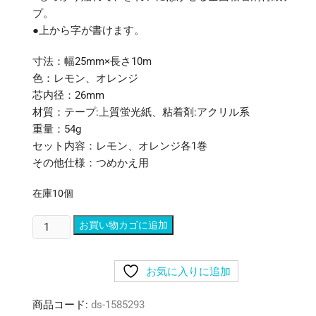
プ。
●上から字が書けます。
寸法：幅25mm×長さ10m
色：レモン、オレンジ
芯内径：26mm
材質：テープ:上質蛍光紙、粘着剤:アクリル系
重量：54g
セット内容：レモン、オレンジ各1巻
その他仕様：つめかえ用
在庫10個
(ま
お買い物カゴに追加
と
め)
お気に入りに追加
ヤ
マ
商品コード:
ds-1585293
ト