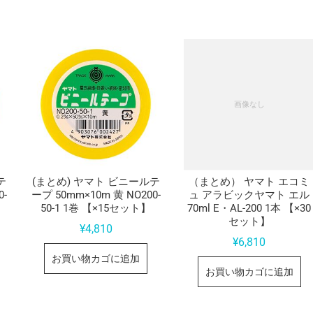
ト】
個
テ
(まとめ) ヤマト ビニールテ
（まとめ） ヤマト エコミ
0-
ープ 50mm×10m 黄 NO200-
ュ アラビックヤマト エル
50-1 1巻 【×15セット】
70ml E・AL-200 1本 【×30
セット】
¥
4,810
¥
6,810
お買い物カゴに追加
お買い物カゴに追加