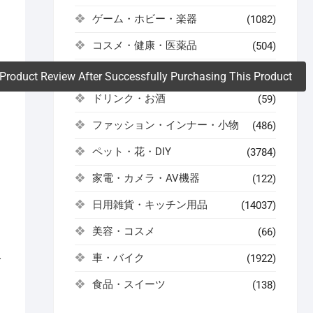
ゲーム・ホビー・楽器
(1082)
。
コスメ・健康・医薬品
(504)
スポーツ・アウトドア
(522)
Product Review After Successfully Purchasing This Product
ドリンク・お酒
(59)
ファッション・インナー・小物
(486)
ペット・花・DIY
(3784)
家電・カメラ・AV機器
(122)
日用雑貨・キッチン用品
(14037)
美容・コスメ
(66)
車・バイク
(1922)
て
食品・スイーツ
(138)