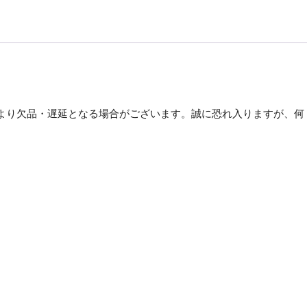
ボ
ー
ル
用
箋
挟
B4
より欠品・遅延となる場合がございます。誠に恐れ入りますが、何
タ
テ
。
紺
No.130
1
枚
【×10
セ
ッ
ト】
個