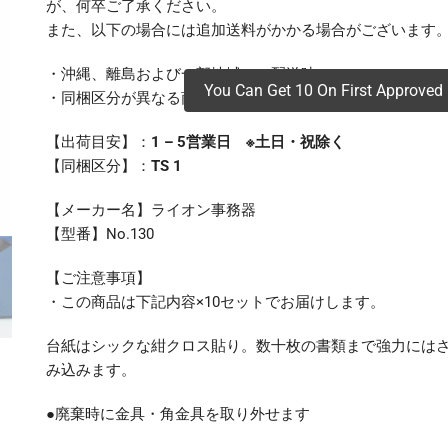
が、何卒ご了承ください。
また、以下の場合には追加送料がかかる場合がございます
・沖縄、離島および一部地域への配送時
You Can Get 10 On First Approved 
・同梱区分が異なる商品の複数購入時
【出荷目安】：
1 – 5営業日 ※土日・祝除く
【同梱区分】：
TS 1
【メーカー名】ライオン事務器
【型番】No.130
【ご注意事項】
・この商品は下記内容×10セットでお届けします。
台紙はシックな紺クロス貼り。数十枚の書類まで強力には
み込みます。
●廃棄時に金具・角金具を取り外せます