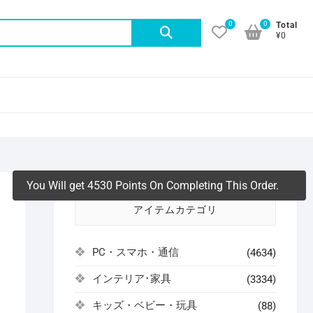
0
0
検
Total
¥0
索
対
象:
You Will get 4530 Points On Completing This Order.
アイテムカテゴリ
PC・スマホ・通信
(4634)
インテリア･家具
(3334)
よ
キッズ・ベビー・玩具
(88)