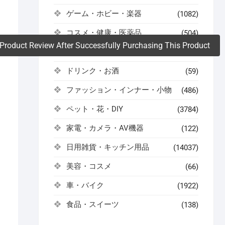
ゲーム・ホビー・楽器
(1082)
。
コスメ・健康・医薬品
(504)
Product Review After Successfully Purchasing This Product
スポーツ・アウトドア
(522)
ドリンク・お酒
(59)
ファッション・インナー・小物
(486)
ペット・花・DIY
(3784)
家電・カメラ・AV機器
(122)
日用雑貨・キッチン用品
(14037)
美容・コスメ
(66)
さ
車・バイク
(1922)
食品・スイーツ
(138)