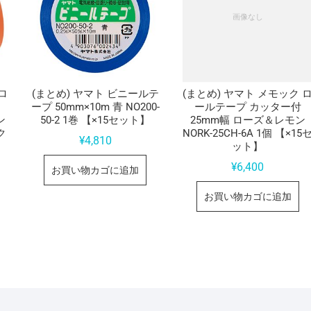
ロ
(まとめ) ヤマト ビニールテ
(まとめ) ヤマト メモック 
ープ 50mm×10m 青 NO200-
ールテープ カッター付
ン
50-2 1巻 【×15セット】
25mm幅 ローズ＆レモン
ク
NORK-25CH-6A 1個 【×15
¥
4,810
ット】
¥
6,400
お買い物カゴに追加
お買い物カゴに追加