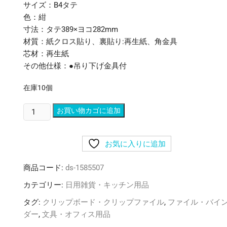
サイズ：B4タテ
色：紺
寸法：タテ389×ヨコ282mm
材質：紙クロス貼り、裏貼り:再生紙、角金具
芯材：再生紙
その他仕様：●吊り下げ金具付
在庫10個
(ま
お買い物カゴに追加
と
め)
お気に入りに追加
ラ
イ
商品コード:
ds-1585507
オ
ン
カテゴリー:
日用雑貨・キッチン用品
事
タグ:
クリップボード・クリップファイル
,
ファイル・バイ
務
ダー
,
文具・オフィス用品
器