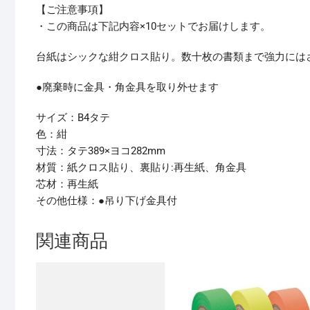
【ご注意事項】
・この商品は下記内容×10セットでお届けします。
台紙はシックな紺クロス貼り。数十枚の書類まで強力には
●廃棄時に金具・角金具を取り外せます
サイズ：B4タテ
色：紺
寸法：タテ389×ヨコ282mm
材質：紙クロス貼り、裏貼り:再生紙、角金具
芯材：再生紙
その他仕様：●吊り下げ金具付
関連商品