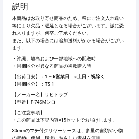
ス
説明
(ク
リ
本商品はお取り寄せ商品のため、稀にご注文入れ違い
ア
等により欠品・遅延となる場合がございます。誠に恐
ケ
れ入りますが、何卒ご了承ください。
ー
また、以下の場合には追加送料がかかる場合がござい
ス)
ます。
(マ
・沖縄、離島および一部地域への配送時
チ
・同梱区分が異なる商品の複数購入時
付)
A4
【出荷目安】：
1 – 5営業日 ※土日・祝除く
ヨ
【同梱区分】：
TS 1
コ
【メーカー名】リヒトラブ
白
【型番】F-74SMシロ
F-
74SM
【ご注意事項】
1
・この商品は下記内容×15セットでお届けします。
枚
30mmのマチ付クリヤーケースは、多量の書類や小物
【×15
の収納に便利。環境にやさしい素材を使用。