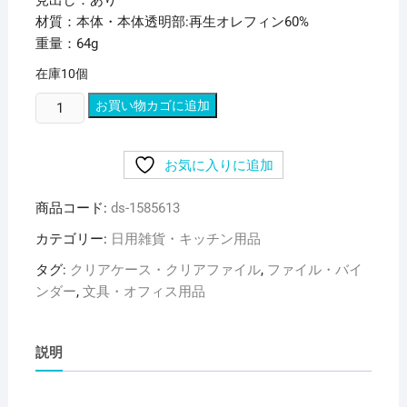
見出し：あり
材質：本体・本体透明部:再生オレフィン60%
重量：64g
在庫10個
(ま
お買い物カゴに追加
と
め)
お気に入りに追加
リ
ヒ
商品コード:
ds-1585613
ト
ラ
カテゴリー:
日用雑貨・キッチン用品
ブ
タグ:
クリアケース・クリアファイル
,
ファイル・バイ
ク
ンダー
,
文具・オフィス用品
リ
ヤ
ー
説明
ケ
ー