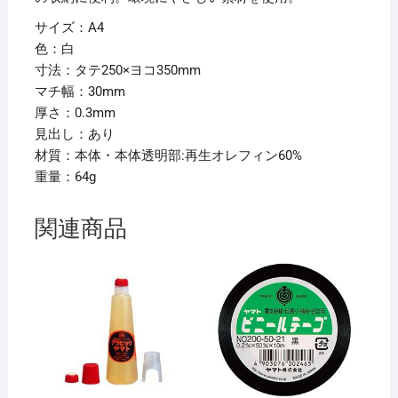
セ
サイズ：A4
ッ
色：白
ト】
寸法：タテ250×ヨコ350mm
個
マチ幅：30mm
厚さ：0.3mm
見出し：あり
材質：本体・本体透明部:再生オレフィン60%
重量：64g
関連商品