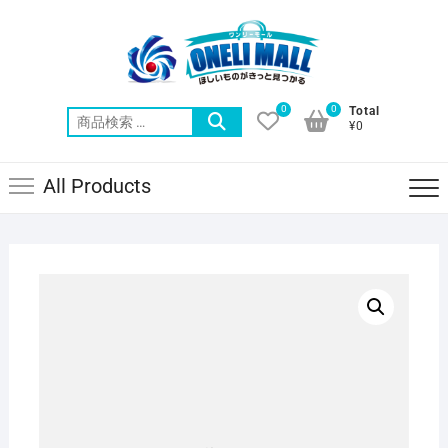
Skip
to
content
0
0
Total
検
¥0
索
対
All Products
象: