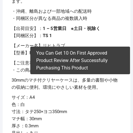
ます。
・沖縄、離島および一部地域への配送時
・同梱区分が異なる商品の複数購入時
【出荷目安】：
1 – 5営業日 ※土日・祝除く
【同梱区分】：
TS 1
【メーカー名】リヒトラブ
You Can Get 10 On First Approved
【型番】F-74SMシロ
Product Review After Successfully
【ご注意事項】
Purchasing This Product
・この商品は下記内容×15セットでお届けします。
30mmのマチ付クリヤーケースは、多量の書類や小物
の収納に便利。環境にやさしい素材を使用。
サイズ：A4
色：白
寸法：タテ250×ヨコ350mm
マチ幅：30mm
厚さ：0.3mm