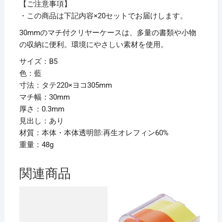
73SM
【ご注意事項】
1
・この商品は下記内容×20セットでお届けします。
枚
30mmのマチ付クリヤーケースは、多量の書類や小物
【×20
の収納に便利。環境にやさしい素材を使用。
セ
サイズ：B5
ッ
色：藍
ト】
寸法：タテ220×ヨコ305mm
個
マチ幅：30mm
厚さ：0.3mm
見出し：あり
材質：本体・本体透明部:再生オレフィン60%
重量：48g
関連商品