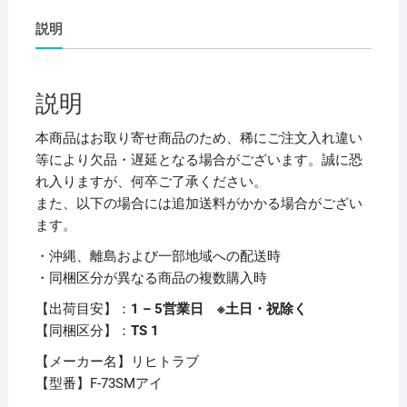
ー
説明
ケ
ー
ス
説明
(ク
リ
本商品はお取り寄せ商品のため、稀にご注文入れ違い
ア
等により欠品・遅延となる場合がございます。誠に恐
ケ
れ入りますが、何卒ご了承ください。
ー
また、以下の場合には追加送料がかかる場合がござい
ス)
ます。
(マ
・沖縄、離島および一部地域への配送時
チ
・同梱区分が異なる商品の複数購入時
付)
B5
【出荷目安】：
1 – 5営業日 ※土日・祝除く
ヨ
【同梱区分】：
TS 1
コ
【メーカー名】リヒトラブ
藍
【型番】F-73SMアイ
F-