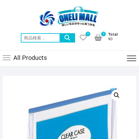
Skip
to
content
0
0
Total
検
¥0
索
対
All Products
象: