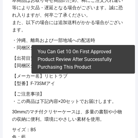
本商品はお取り寄せ商品のため、稀にご注文入れ違い
等により欠品・遅延となる場合がございます。誠に恐
れ入りますが、何卒ご了承ください。
また、以下の場合には追加送料がかかる場合がござい
ます。
・沖縄、離島および一部地域への配送時
・同梱区分が異なる商品の複数購入時
You Can Get 10 On First Approved
【出荷目安】：
1 – 5営業日 ※土日・祝除く
Product Review After Successfully
【同梱区分】：
TS 1
Purchasing This Product
【メーカー名】リヒトラブ
【型番】F-73SMアイ
【ご注意事項】
・この商品は下記内容×20セットでお届けします。
30mmのマチ付クリヤーケースは、多量の書類や小物
の収納に便利。環境にやさしい素材を使用。
サイズ：B5
色：藍