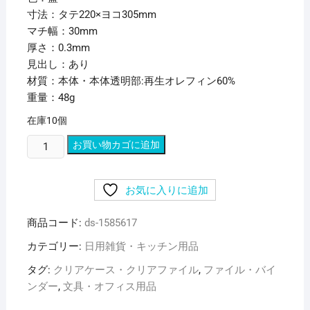
寸法：タテ220×ヨコ305mm
マチ幅：30mm
厚さ：0.3mm
見出し：あり
材質：本体・本体透明部:再生オレフィン60%
重量：48g
在庫10個
(ま
お買い物カゴに追加
と
め)
お気に入りに追加
リ
ヒ
商品コード:
ds-1585617
ト
ラ
カテゴリー:
日用雑貨・キッチン用品
ブ
タグ:
クリアケース・クリアファイル
,
ファイル・バイ
ク
ンダー
,
文具・オフィス用品
リ
ヤ