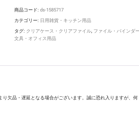
ヒ
商品コード:
ds-1585717
ト
ラ
カテゴリー:
日用雑貨・キッチン用品
ブ
タグ:
クリアケース・クリアファイル
,
ファイル・バインダ
リ
文具・オフィス用品
ク
エ
ス
ト
ス
ラ
イ
ド
より欠品・遅延となる場合がございます。誠に恐れ入りますが、何
バ
ー
。
フ
ァ
イ
ル