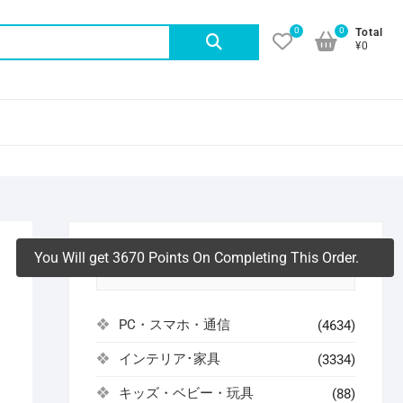
0
0
検
Total
¥0
索
対
象:
You Will get 3670 Points On Completing This Order.
アイテムカテゴリ
PC・スマホ・通信
(4634)
インテリア･家具
(3334)
よ
キッズ・ベビー・玩具
(88)