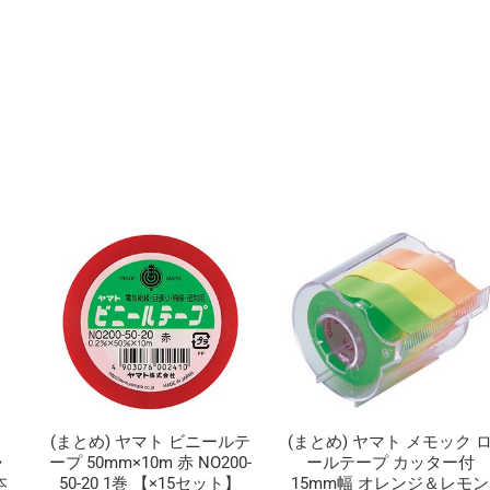
ッ
ト】
個
ミ
(まとめ) ヤマト ビニールテ
(まとめ) ヤマト メモック 
ャ
ープ 50mm×10m 赤 NO200-
ールテープ カッター付
本
50-20 1巻 【×15セット】
15mm幅 オレンジ＆レモン