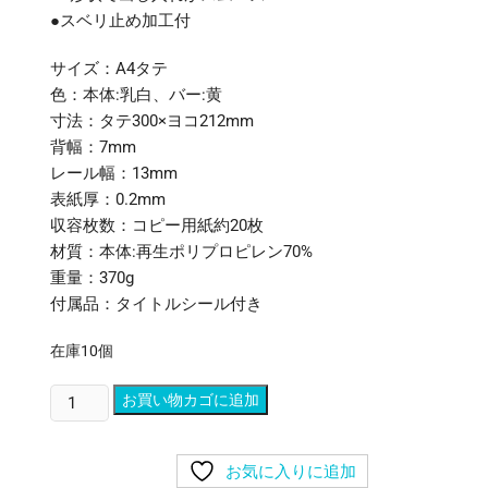
●スベリ止め加工付
サイズ：A4タテ
色：本体:乳白、バー:黄
寸法：タテ300×ヨコ212mm
背幅：7mm
レール幅：13mm
表紙厚：0.2mm
収容枚数：コピー用紙約20枚
材質：本体:再生ポリプロピレン70%
重量：370g
付属品：タイトルシール付き
在庫10個
(ま
お買い物カゴに追加
と
め)
お気に入りに追加
リ