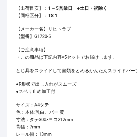
【出荷目安】：
1 – 5営業日 ※土日・祝除く
【同梱区分】：
TS 1
【メーカー名】リヒトラブ
【型番】G1720-5
【ご注意事項】
・この商品は下記内容×5セットでお届けします。
とじ具をスライドして書類をとめるかんたんスライドバー
●R形状で出し入れがスムーズ
●スベリ止め加工付
サイズ：A4タテ
色：本体:乳白、バー:黄
寸法：タテ300×ヨコ212mm
背幅：7mm
レール幅：13mm