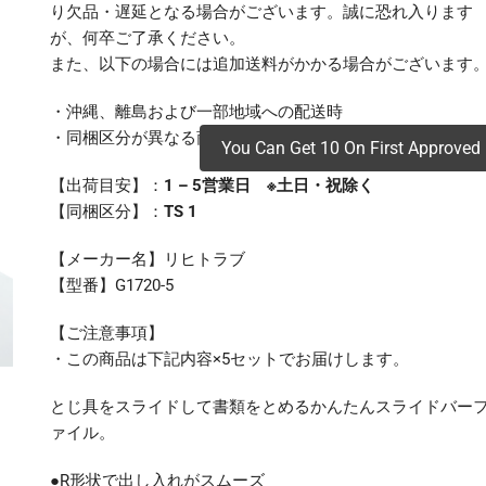
り欠品・遅延となる場合がございます。誠に恐れ入ります
が、何卒ご了承ください。
また、以下の場合には追加送料がかかる場合がございます
・沖縄、離島および一部地域への配送時
・同梱区分が異なる商品の複数購入時
You Can Get 10 On First Approved 
【出荷目安】：
1 – 5営業日 ※土日・祝除く
【同梱区分】：
TS 1
【メーカー名】リヒトラブ
【型番】G1720-5
【ご注意事項】
・この商品は下記内容×5セットでお届けします。
とじ具をスライドして書類をとめるかんたんスライドバー
ァイル。
●R形状で出し入れがスムーズ