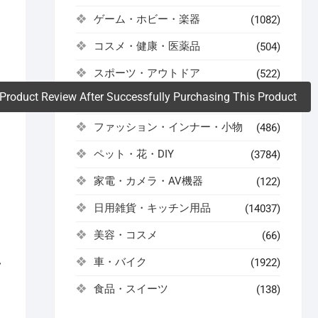
ゲーム・ホビー・楽器
(1082)
。
コスメ・健康・医薬品
(504)
スポーツ・アウトドア
(522)
Product Review After Successfully Purchasing This Product
ドリンク・お酒
(59)
ファッション・インナー・小物
(486)
ペット・花・DIY
(3784)
家電・カメラ・AV機器
(122)
日用雑貨・キッチン用品
(14037)
美容・コスメ
(66)
車・バイク
(1922)
フ
食品・スイーツ
(138)