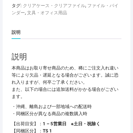
ブ
タグ:
クリアケース・クリアファイル
,
ファイル・バイ
リ
ンダー
,
文具・オフィス用品
ク
エ
ス
説明
ト
パ
ン
説明
チ
レ
本商品はお取り寄せ商品のため、稀にご注文入れ違い
ス
等により欠品・遅延となる場合がございます。誠に恐
フ
れ入りますが、何卒ご了承ください。
ァ
また、以下の場合には追加送料がかかる場合がござい
イ
ます。
ル
・沖縄、離島および一部地域への配送時
A4
・同梱区分が異なる商品の複数購入時
タ
テ
【出荷目安】：
1 – 5営業日 ※土日・祝除く
(A3・
【同梱区分】：
TS 1