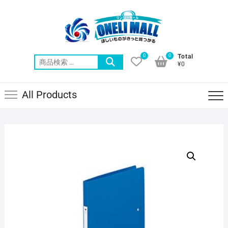
Skip
to
content
0
0
Total
検
¥0
索
対
All Products
象: