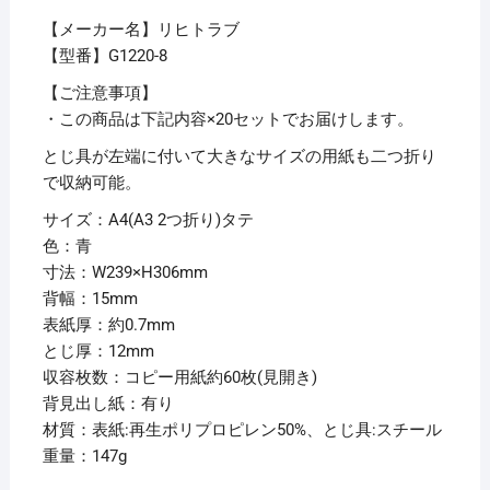
2
【メーカー名】リヒトラブ
ツ
【型番】G1220-8
折)
60
【ご注意事項】
枚
・この商品は下記内容×20セットでお届けします。
収
とじ具が左端に付いて大きなサイズの用紙も二つ折り
容
で収納可能。
背
サイズ：A4(A3 2つ折り)タテ
幅
色：青
15mm
寸法：W239×H306mm
青
背幅：15mm
G1220-
表紙厚：約0.7mm
8
とじ厚：12mm
1
収容枚数：コピー用紙約60枚(見開き)
冊
背見出し紙：有り
【×20
材質：表紙:再生ポリプロピレン50%、とじ具:スチール
セ
重量：147g
ッ
ト】