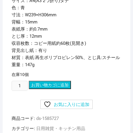
サイズ：A4(A3 2つ折り)タテ
色：青
寸法：W239×H306mm
背幅：15mm
表紙厚：約0.7mm
とじ厚：12mm
収容枚数：コピー用紙約60枚(見開き)
背見出し紙：有り
材質：表紙:再生ポリプロピレン50%、とじ具:スチール
重量：147g
在庫10個
(ま
お買い物カゴに追加
と
め)
お気に入りに追加
リ
ヒ
商品コード:
ds-1585727
ト
ラ
カテゴリー:
日用雑貨・キッチン用品