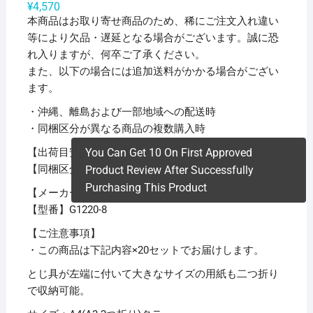
¥
4,570
本商品はお取り寄せ商品のため、稀にご注文入れ違い
等により欠品・遅延となる場合がございます。誠に恐
れ入りますが、何卒ご了承ください。
また、以下の場合には追加送料がかかる場合がござい
ます。
・沖縄、離島および一部地域への配送時
・同梱区分が異なる商品の複数購入時
【出荷目安】：
1 – 5営業日 ※土日・祝除く
You Can Get 10 On First Approved
【同梱区分】：
TS 1
Product Review After Successfully
Purchasing This Product
【メーカー名】リヒトラブ
【型番】G1220-8
【ご注意事項】
・この商品は下記内容×20セットでお届けします。
とじ具が左端に付いて大きなサイズの用紙も二つ折り
で収納可能。