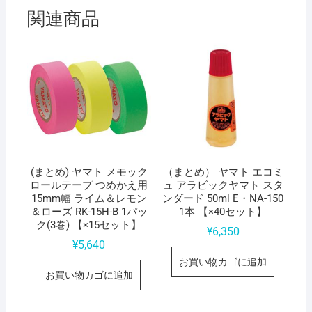
個
関連商品
(まとめ) ヤマト メモック
（まとめ） ヤマト エコミ
ロールテープ つめかえ用
ュ アラビックヤマト スタ
15mm幅 ライム＆レモン
ンダード 50ml E・NA-150
＆ローズ RK-15H-B 1パッ
1本 【×40セット】
ク(3巻) 【×15セット】
¥
6,350
¥
5,640
お買い物カゴに追加
お買い物カゴに追加