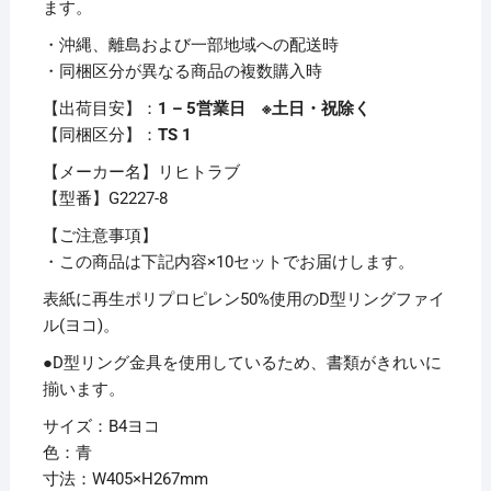
ます。
ル
・沖縄、離島および一部地域への配送時
B4
・同梱区分が異なる商品の複数購入時
ヨ
コ
【出荷目安】：
1 – 5営業日 ※土日・祝除く
2
【同梱区分】：
TS 1
穴
【メーカー名】リヒトラブ
230
【型番】G2227-8
枚
収
【ご注意事項】
容
・この商品は下記内容×10セットでお届けします。
背
表紙に再生ポリプロピレン50%使用のD型リングファイ
幅
ル(ヨコ)。
34mm
●D型リング金具を使用しているため、書類がきれいに
青
揃います。
G2227-
8
サイズ：B4ヨコ
1
色：青
冊
寸法：W405×H267mm