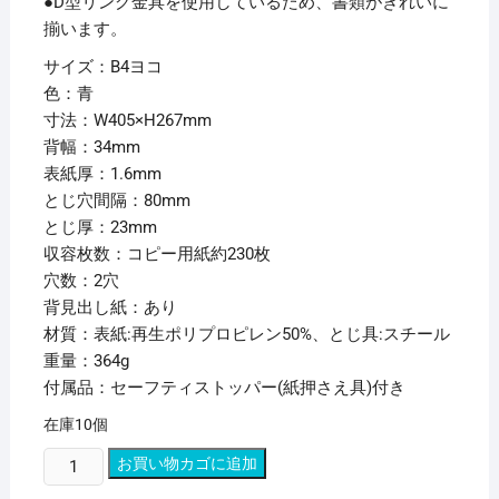
●D型リング金具を使用しているため、書類がきれいに
揃います。
サイズ：B4ヨコ
色：青
寸法：W405×H267mm
背幅：34mm
表紙厚：1.6mm
とじ穴間隔：80mm
とじ厚：23mm
収容枚数：コピー用紙約230枚
穴数：2穴
背見出し紙：あり
材質：表紙:再生ポリプロピレン50%、とじ具:スチール
重量：364g
付属品：セーフティストッパー(紙押さえ具)付き
在庫10個
(ま
お買い物カゴに追加
と