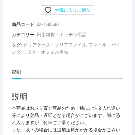
め)
お気に入りに追加
リ
ヒ
商品コード:
ds-1585687
ト
ラ
カテゴリー:
日用雑貨・キッチン用品
ブ
タグ:
クリアケース・クリアファイル
,
ファイル・バイ
リ
ンダー
,
文具・オフィス用品
ク
エ
ス
説明
ト
D
型
説明
リ
ン
本商品はお取り寄せ商品のため、稀にご注文入れ違い
グ
等により欠品・遅延となる場合がございます。誠に恐
フ
れ入りますが、何卒ご了承ください。
ァ
また、以下の場合には追加送料がかかる場合がござい
イ