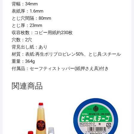
【×10
背幅：34mm
セ
表紙厚：1.6mm
ッ
とじ穴間隔：80mm
ト】
とじ厚：23mm
個
収容枚数：コピー用紙約230枚
穴数：2穴
背見出し紙：あり
材質：表紙:再生ポリプロピレン50%、とじ具:スチール
重量：364g
付属品：セーフティストッパー(紙押さえ具)付き
関連商品