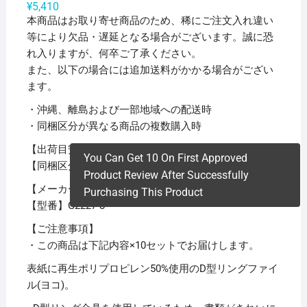
¥
5,410
本商品はお取り寄せ商品のため、稀にご注文入れ違い
等により欠品・遅延となる場合がございます。誠に恐
れ入りますが、何卒ご了承ください。
また、以下の場合には追加送料がかかる場合がござい
ます。
・沖縄、離島および一部地域への配送時
・同梱区分が異なる商品の複数購入時
【出荷目安】：
1 – 5営業日 ※土日・祝除く
You Can Get 10 On First Approved
【同梱区分】：
TS 1
Product Review After Successfully
【メーカー名】リヒトラブ
Purchasing This Product
【型番】G2227-8
【ご注意事項】
・この商品は下記内容×10セットでお届けします。
表紙に再生ポリプロピレン50%使用のD型リングファイ
ル(ヨコ)。