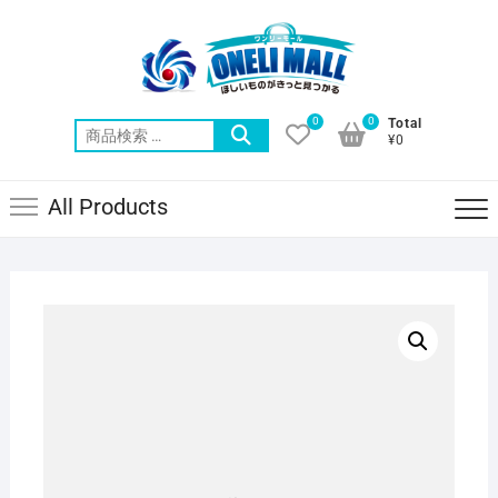
Skip
to
content
0
0
Total
検
¥0
索
対
All Products
象: