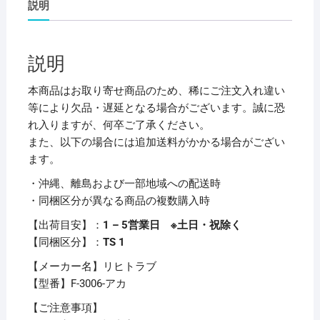
説明
フ
ァ
イ
説明
ル
A4
本商品はお取り寄せ商品のため、稀にご注文入れ違い
タ
等により欠品・遅延となる場合がございます。誠に恐
テ
れ入りますが、何卒ご了承ください。
2
また、以下の場合には追加送料がかかる場合がござい
穴
ます。
100
・沖縄、離島および一部地域への配送時
枚
・同梱区分が異なる商品の複数購入時
収
容
【出荷目安】：
1 – 5営業日 ※土日・祝除く
赤
【同梱区分】：
TS 1
F-
【メーカー名】リヒトラブ
3006
【型番】F-3006-アカ
1
冊
【ご注意事項】