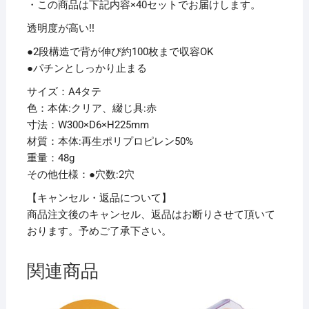
【×40
・この商品は下記内容×40セットでお届けします。
セ
透明度が高い!!
ッ
●2段構造で背が伸び約100枚まで収容OK
ト】
●パチンとしっかり止まる
個
サイズ：A4タテ
色：本体:クリア、綴じ具:赤
寸法：W300×D6×H225mm
材質：本体:再生ポリプロピレン50%
重量：48g
その他仕様：●穴数:2穴
【キャンセル・返品について】
商品注文後のキャンセル、返品はお断りさせて頂いて
おります。予めご了承下さい。
関連商品