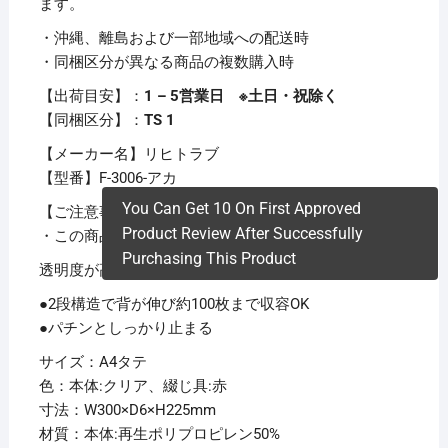
ます。
・沖縄、離島および一部地域への配送時
・同梱区分が異なる商品の複数購入時
【出荷目安】：
1 – 5営業日 ※土日・祝除く
【同梱区分】：
TS 1
【メーカー名】リヒトラブ
【型番】F-3006-アカ
You Can Get 10 On First Approved
【ご注意事項】
Product Review After Successfully
・この商品は下記内容×40セットでお届けします。
Purchasing This Product
透明度が高い!!
●2段構造で背が伸び約100枚まで収容OK
●パチンとしっかり止まる
サイズ：A4タテ
色：本体:クリア、綴じ具:赤
寸法：W300×D6×H225mm
材質：本体:再生ポリプロピレン50%