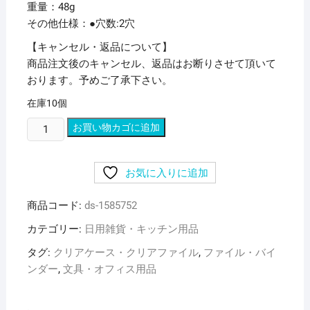
重量：48g
その他仕様：●穴数:2穴
【キャンセル・返品について】
商品注文後のキャンセル、返品はお断りさせて頂いて
おります。予めご了承下さい。
在庫10個
(ま
お買い物カゴに追加
と
め)
お気に入りに追加
リ
ヒ
商品コード:
ds-1585752
ト
ラ
カテゴリー:
日用雑貨・キッチン用品
ブ
タグ:
クリアケース・クリアファイル
,
ファイル・バイ
ル
ンダー
,
文具・オフィス用品
ー
パ
ー