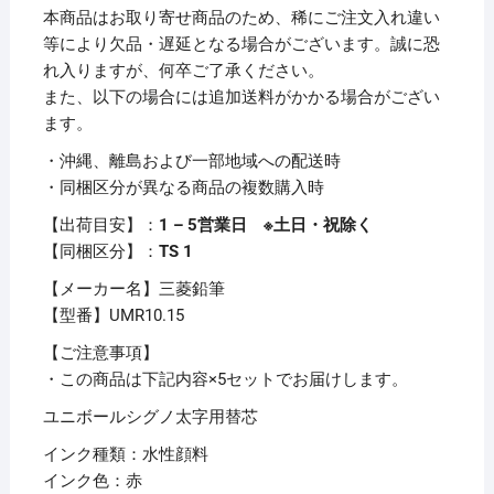
ペ
本商品はお取り寄せ商品のため、稀にご注文入れ違い
ン
等により欠品・遅延となる場合がございます。誠に恐
替
れ入りますが、何卒ご了承ください。
芯
また、以下の場合には追加送料がかかる場合がござい
1.0mm
ます。
赤
・沖縄、離島および一部地域への配送時
ユ
・同梱区分が異なる商品の複数購入時
ニ
ボ
【出荷目安】：
1 – 5営業日 ※土日・祝除く
ー
【同梱区分】：
TS 1
ル
【メーカー名】三菱鉛筆
シ
【型番】UMR10.15
グ
ノ
【ご注意事項】
太
・この商品は下記内容×5セットでお届けします。
字
ユニボールシグノ太字用替芯
用
インク種類：水性顔料
UMR10.15
インク色：赤
1