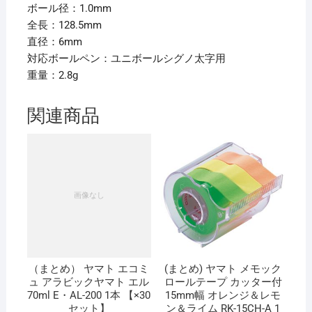
ボール径：1.0mm
箱
全長：128.5mm
(10
直径：6mm
本)
対応ボールペン：ユニボールシグノ太字用
【×5
重量：2.8g
セ
ッ
ト】
関連商品
個
（まとめ） ヤマト エコミ
(まとめ) ヤマト メモック
ュ アラビックヤマト エル
ロールテープ カッター付
70ml E・AL-200 1本 【×30
15mm幅 オレンジ＆レモ
セット】
ン＆ライム RK-15CH-A 1