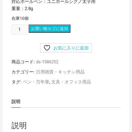
対応ボールペン：ユニボールシグノ太字用
重量：2.8g
在庫10個
(ま
お買い物カゴに追加
と
め)
お気に入りに追加
三
菱
商品コード:
ds-1586252
鉛
筆
カテゴリー:
日用雑貨・キッチン用品
ゲ
タグ:
ペン・万年筆
,
文具・オフィス用品
ル
イ
ン
説明
ク
ボ
ー
説明
ル