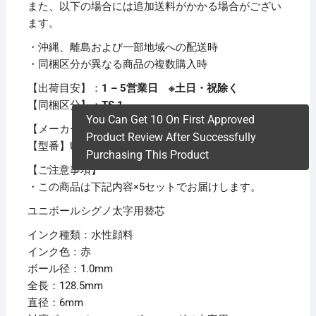
また、以下の場合には追加送料がかかる場合がござい
ます。
・沖縄、離島および一部地域への配送時
・同梱区分が異なる商品の複数購入時
【出荷目安】：
1 – 5営業日 ※土日・祝除く
【同梱区分】：
TS 1
You Can Get 10 On First Approved
【メーカー名】三菱鉛筆
Product Review After Successfully
【型番】UMR10.15
Purchasing This Product
【ご注意事項】
・この商品は下記内容×5セットでお届けします。
ユニボールシグノ太字用替芯
インク種類：水性顔料
インク色：赤
ボール径：1.0mm
全長：128.5mm
直径：6mm