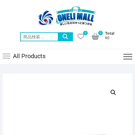
Skip
to
content
0
0
Total
検
¥0
索
対
All Products
象: