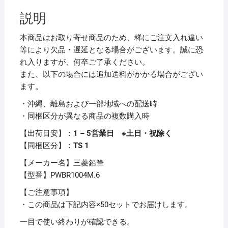
ド
説明
マ
ー
本商品はお取り寄せ商品のため、稀にご注文入れ違い
カ
等により欠品・遅延となる場合がございます。誠に恐
ー
れ入りますが、何卒ご了承ください。
ユ
また、以下の場合には追加送料がかかる場合がござい
ニ
ます。
お
・沖縄、離島および一部地域への配送時
知
・同梱区分が異なる商品の複数購入時
ら
セ
【出荷目安】：
1 – 5営業日 ※土日・祝除く
ン
【同梱区分】：
TS 1
サ
【メーカー名】三菱鉛筆
ー
【型番】PWBR1004M.6
カ
ー
【ご注意事項】
ト
・この商品は下記内容×50セットでお届けします。
リ
一目で使い終わりが確認できる。