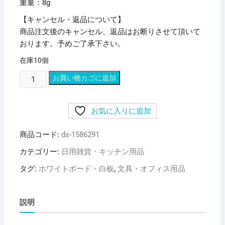
重量：8g
【キャンセル・返品について】
商品注文後のキャンセル、返品はお断りさせて頂いて
おります。予めご了承下さい。
在庫10個
(ま
お買い物カゴに追加
と
め)
お気に入りに追加
三
菱
商品コード:
ds-1586291
鉛
筆
カテゴリー:
日用雑貨・キッチン用品
ホ
タグ:
ホワイトボード・白板
,
文具・オフィス用品
ワ
イ
ト
説明
ボ
ー