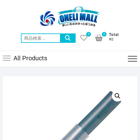
Skip
to
content
0
0
Total
検
¥0
索
対
All Products
象: