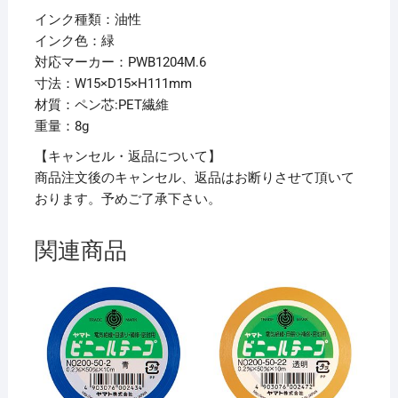
ッ
インク種類：油性
ジ
インク色：緑
4mm
対応マーカー：PWB1204M.6
丸
寸法：W15×D15×H111mm
芯
材質：ペン芯:PET繊維
緑
重量：8g
PWBR1004M.6
1
【キャンセル・返品について】
本
商品注文後のキャンセル、返品はお断りさせて頂いて
【×50
おります。予めご了承下さい。
セ
ッ
関連商品
ト】
個