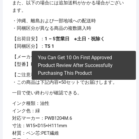
また、以下の場合には追加送料がかかる場合がござい
ます。
・沖縄、離島および一部地域への配送時
・同梱区分が異なる商品の複数購入時
【出荷目安】：
1 – 5営業日 ※土日・祝除く
【同梱区分】：
TS 1
【メーカー名】三菱鉛筆
You Can Get 10 On First Approved
【型番】PWBR1004M.6
Product Review After Successfully
Purchasing This Product
【ご注意事項】
・この商品は下記内容×50セットでお届けします。
一目で使い終わりが確認できる。
インク種類：油性
インク色：緑
対応マーカー：PWB1204M.6
寸法：W15×D15×H111mm
材質：ペン芯:PET繊維