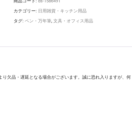
商品コード:
ds-1586491
鉛
筆
カテゴリー:
日用雑貨・キッチン用品
油
タグ:
ペン・万年筆
,
文具・オフィス用品
性
ペ
イ
ン
ト
マ
ー
カ
より欠品・遅延となる場合がございます。誠に恐れ入りますが、何
ー
中
。
字
丸
芯
桃
PX20.13
1