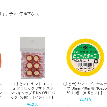
ます。予めご了承下さい。
ロ
（まとめ） ヤマト エコミ
(まとめ) ヤマト ビニール
ュ アラビックヤマト スポ
ープ 50mm×10m 黄 NO200
ン
ンジキャップ E-NA-S6H 1パ
50-1 1巻 【×15セット】
ク
ック（6個） 【×15セット】
¥
4,810
¥
6,250