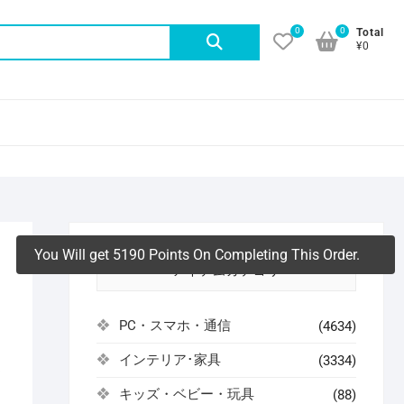
0
0
検
Total
¥0
索
対
象:
You Will get 5190 Points On Completing This Order.
アイテムカテゴリ
PC・スマホ・通信
(4634)
インテリア･家具
(3334)
よ
キッズ・ベビー・玩具
(88)