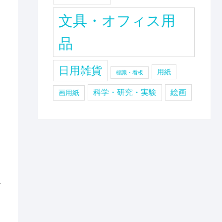
文具・オフィス用
品
日用雑貨
用紙
標識・看板
科学・研究・実験
絵画
画用紙
テ
-