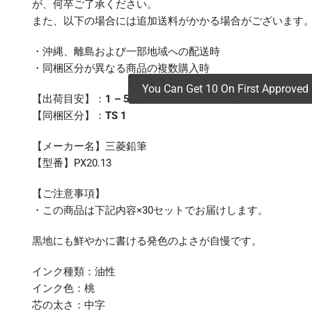
が、何卒ご了承ください。
また、以下の場合には追加送料がかかる場合がございます
・沖縄、離島および一部地域への配送時
・同梱区分が異なる商品の複数購入時
You Can Get 10 On First Approved 
【出荷目安】：
1 – 5営業日 ※土日・祝除く
【同梱区分】：
TS 1
【メーカー名】三菱鉛筆
【型番】PX20.13
【ご注意事項】
・この商品は下記内容×30セットでお届けします。
黒地にも鮮やかに書ける発色のよさが自慢です。
インク種類：油性
インク色：桃
芯の太さ：中字