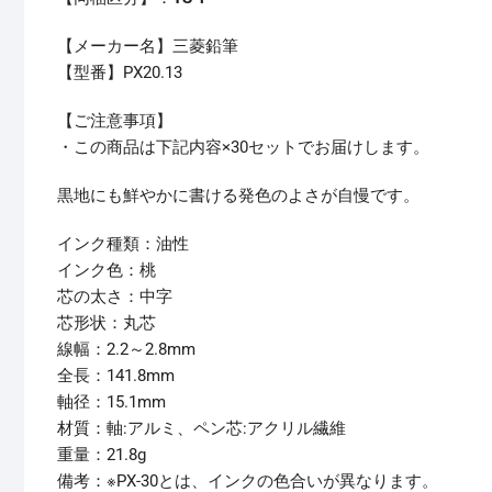
【メーカー名】三菱鉛筆
【型番】PX20.13
【ご注意事項】
・この商品は下記内容×30セットでお届けします。
黒地にも鮮やかに書ける発色のよさが自慢です。
インク種類：油性
インク色：桃
芯の太さ：中字
芯形状：丸芯
線幅：2.2～2.8mm
全長：141.8mm
軸径：15.1mm
材質：軸:アルミ、ペン芯:アクリル繊維
重量：21.8g
備考：※PX-30とは、インクの色合いが異なります。