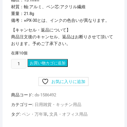
軸径：15.1mm
材質：軸:アルミ、ペン芯:アクリル繊維
重量：21.8g
備考：※PX-30とは、インクの色合いが異なります。
【キャンセル・返品について】
商品注文後のキャンセル、返品はお断りさせて頂いて
おります。予めご了承下さい。
在庫10個
(ま
お買い物カゴに追加
と
め)
お気に入りに追加
三
菱
商品コード:
ds-1586492
鉛
筆
カテゴリー:
日用雑貨・キッチン用品
油
タグ:
ペン・万年筆
,
文具・オフィス用品
性
ペ