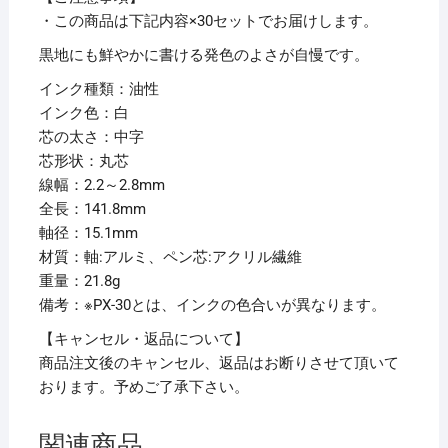
個
・この商品は下記内容×30セットでお届けします。
黒地にも鮮やかに書ける発色のよさが自慢です。
インク種類：油性
インク色：白
芯の太さ：中字
芯形状：丸芯
線幅：2.2～2.8mm
全長：141.8mm
軸径：15.1mm
材質：軸:アルミ、ペン芯:アクリル繊維
重量：21.8g
備考：※PX-30とは、インクの色合いが異なります。
【キャンセル・返品について】
商品注文後のキャンセル、返品はお断りさせて頂いて
おります。予めご了承下さい。
関連商品