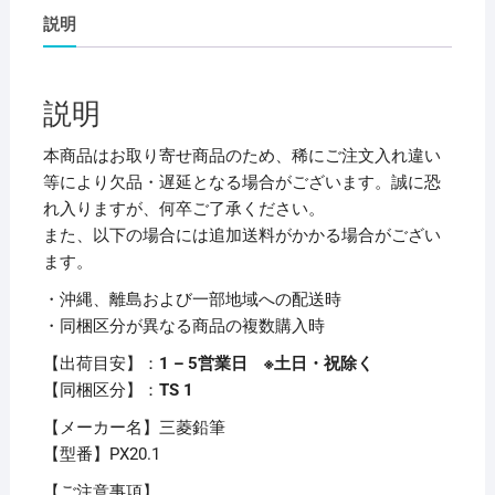
イ
説明
ン
ト
マ
説明
ー
カ
本商品はお取り寄せ商品のため、稀にご注文入れ違い
ー
等により欠品・遅延となる場合がございます。誠に恐
中
れ入りますが、何卒ご了承ください。
字
また、以下の場合には追加送料がかかる場合がござい
丸
ます。
芯
・沖縄、離島および一部地域への配送時
白
・同梱区分が異なる商品の複数購入時
PX20.1
1
【出荷目安】：
1 – 5営業日 ※土日・祝除く
本
【同梱区分】：
TS 1
【×30
【メーカー名】三菱鉛筆
セ
【型番】PX20.1
ッ
ト】
【ご注意事項】