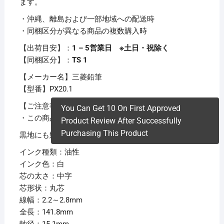
ます。
・沖縄、離島および一部地域への配送時
・同梱区分が異なる商品の複数購入時
【出荷目安】：
1 – 5営業日 ※土日・祝除く
【同梱区分】：
TS 1
【メーカー名】三菱鉛筆
【型番】PX20.1
【ご注意事項】
You Can Get 10 On First Approved
・この商品は下記内容×30セットでお届けします。
Product Review After Successfully
Purchasing This Product
黒地にも鮮やかに書ける発色のよさが自慢です。
インク種類：油性
インク色：白
芯の太さ：中字
芯形状：丸芯
線幅：2.2～2.8mm
全長：141.8mm