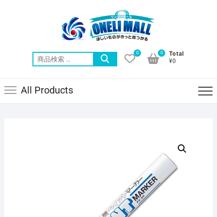
Skip
to
content
0
0
Total
検
¥0
索
対
All Products
象: