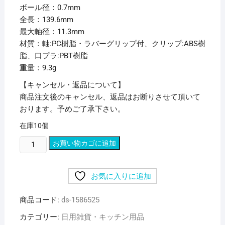
ボール径：0.7mm
全長：139.6mm
最大軸径：11.3mm
材質：軸:PC樹脂・ラバーグリップ付、クリップ:ABS樹
脂、口プラ:PBT樹脂
重量：9.3g
【キャンセル・返品について】
商品注文後のキャンセル、返品はお断りさせて頂いて
おります。予めご了承下さい。
在庫10個
(ま
お買い物カゴに追加
と
め)
お気に入りに追加
三
菱
商品コード:
ds-1586525
鉛
筆
カテゴリー:
日用雑貨・キッチン用品