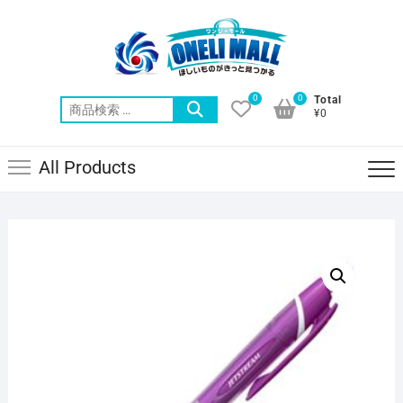
Skip
to
content
0
0
Total
検
¥0
索
対
All Products
象: