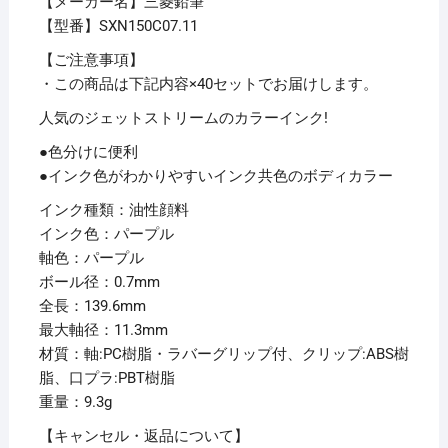
【メーカー名】三菱鉛筆
イ
【型番】SXN150C07.11
ン
ク
【ご注意事項】
0.7mm
・この商品は下記内容×40セットでお届けします。
パ
人気のジェットストリームのカラーインク!
ー
●色分けに便利
プ
●インク色がわかりやすいインク共色のボディカラー
ル
SXN150C07.11
インク種類：油性顔料
1
インク色：パープル
本
軸色：パープル
【×40
ボール径：0.7mm
セ
全長：139.6mm
ッ
最大軸径：11.3mm
ト】
材質：軸:PC樹脂・ラバーグリップ付、クリップ:ABS樹
個
脂、口プラ:PBT樹脂
重量：9.3g
【キャンセル・返品について】