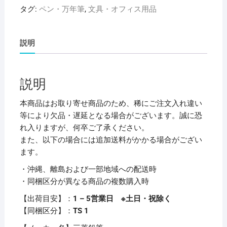
油
タグ:
ペン・万年筆
,
文具・オフィス用品
性
ボ
ー
説明
ル
ペ
ン
説明
ジ
ェ
本商品はお取り寄せ商品のため、稀にご注文入れ違い
ッ
等により欠品・遅延となる場合がございます。誠に恐
ト
れ入りますが、何卒ご了承ください。
ス
また、以下の場合には追加送料がかかる場合がござい
ト
ます。
リ
・沖縄、離島および一部地域への配送時
ー
・同梱区分が異なる商品の複数購入時
ム
カ
【出荷目安】：
1 – 5営業日 ※土日・祝除く
ラ
【同梱区分】：
TS 1
ー