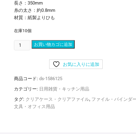
長さ：350mm
糸の太さ：約0.8mm
材質：紙製よりひも
在庫10個
(ま
お買い物カゴに追加
と
め)
お気に入りに追加
今
村
商品コード:
ds-1586125
紙
工
カテゴリー:
日用雑貨・キッチン用品
こ
タグ:
クリアケース・クリアファイル
,
ファイル・バインダ
よ
文具・オフィス用品
り
紙
製
つ