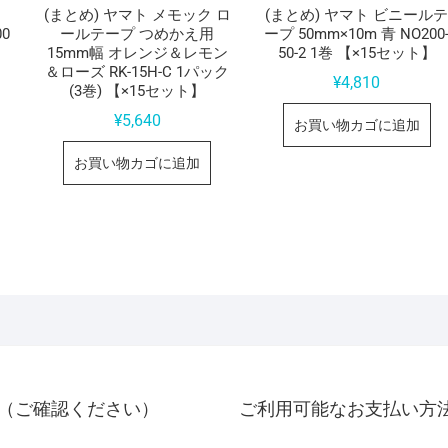
ミ
(まとめ) ヤマト メモック ロ
(まとめ) ヤマト ビニール
0
ールテープ つめかえ用
ープ 50mm×10m 青 NO200
15mm幅 オレンジ＆レモン
50-2 1巻 【×15セット】
＆ローズ RK-15H-C 1パック
¥
4,810
(3巻) 【×15セット】
¥
5,640
お買い物カゴに追加
お買い物カゴに追加
（ご確認ください）
ご利用可能なお支払い方