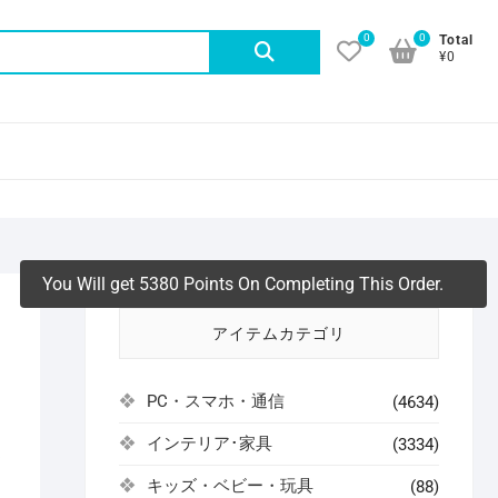
0
0
検
Total
¥0
索
対
象:
You Will get 5380 Points On Completing This Order.
り
アイテムカテゴリ
PC・スマホ・通信
(4634)
インテリア･家具
(3334)
よ
キッズ・ベビー・玩具
(88)