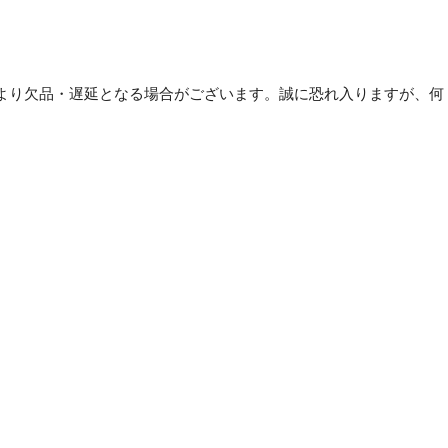
づ
り
ひ
も
より欠品・遅延となる場合がございます。誠に恐れ入りますが、何
350mm
MT-
。
001
1
パ
ッ
ク
(100
本)
【×20
セ
ッ
ト】
個