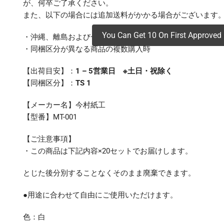
が、何卒ご了承ください。
また、以下の場合には追加送料がかかる場合がございます
You Can Get 10 On First Approved 
・沖縄、離島および一部地域への配送時
・同梱区分が異なる商品の複数購入時
【出荷目安】：
1 – 5営業日 ※土日・祝除く
【同梱区分】：
TS 1
【メーカー名】今村紙工
【型番】MT-001
【ご注意事項】
・この商品は下記内容×20セットでお届けします。
とじた後分別することなくそのまま廃棄できます。
●用途に合わせて自由にご使用いただけます。
色：白