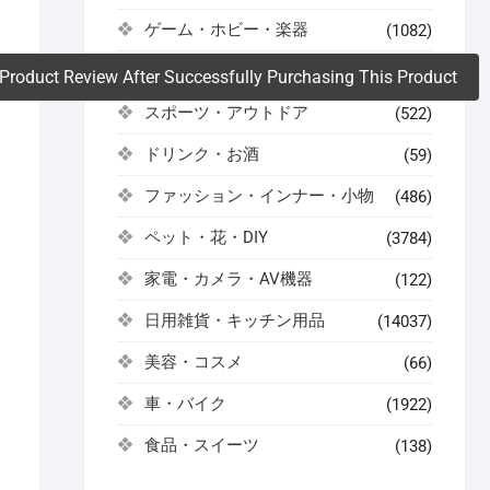
ゲーム・ホビー・楽器
(1082)
。
コスメ・健康・医薬品
(504)
Product Review After Successfully Purchasing This Product
スポーツ・アウトドア
(522)
ドリンク・お酒
(59)
ファッション・インナー・小物
(486)
ペット・花・DIY
(3784)
家電・カメラ・AV機器
(122)
日用雑貨・キッチン用品
(14037)
美容・コスメ
(66)
車・バイク
(1922)
食品・スイーツ
(138)