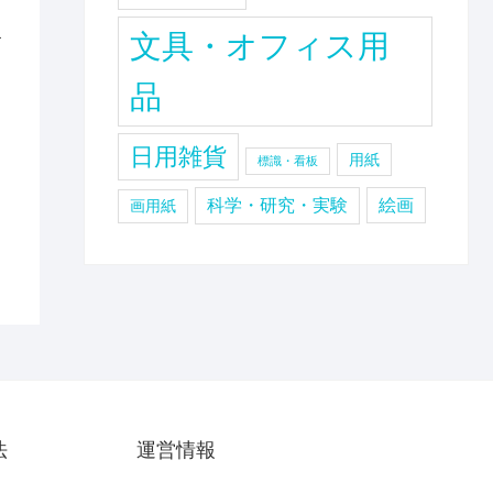
テ
文具・オフィス用
-
品
日用雑貨
用紙
標識・看板
科学・研究・実験
絵画
画用紙
法
運営情報