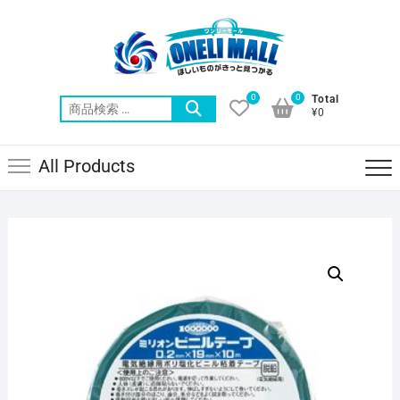
Skip
to
content
0
0
Total
検
¥0
索
対
All Products
象: