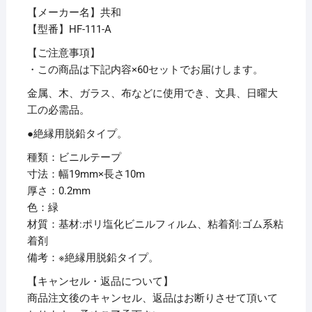
ッ
【メーカー名】共和
ト】
【型番】HF-111-A
個
【ご注意事項】
・この商品は下記内容×60セットでお届けします。
金属、木、ガラス、布などに使用でき、文具、日曜大
工の必需品。
●絶縁用脱鉛タイプ。
種類：ビニルテープ
寸法：幅19mm×長さ10m
厚さ：0.2mm
色：緑
材質：基材:ポリ塩化ビニルフィルム、粘着剤:ゴム系粘
着剤
備考：※絶縁用脱鉛タイプ。
【キャンセル・返品について】
商品注文後のキャンセル、返品はお断りさせて頂いて