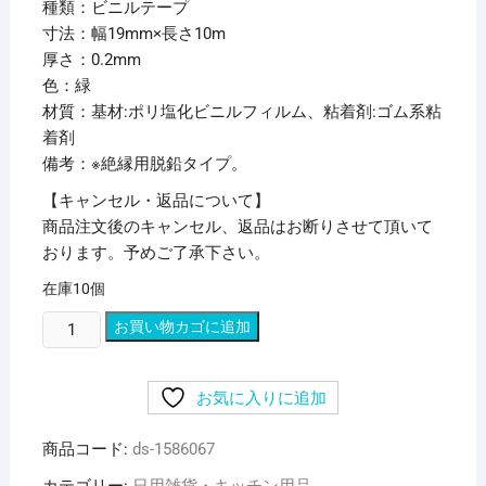
種類：ビニルテープ
寸法：幅19mm×長さ10m
厚さ：0.2mm
色：緑
材質：基材:ポリ塩化ビニルフィルム、粘着剤:ゴム系粘
着剤
備考：※絶縁用脱鉛タイプ。
【キャンセル・返品について】
商品注文後のキャンセル、返品はお断りさせて頂いて
おります。予めご了承下さい。
在庫10個
(ま
お買い物カゴに追加
と
め)
お気に入りに追加
共
和
商品コード:
ds-1586067
ミ
リ
カテゴリー:
日用雑貨・キッチン用品