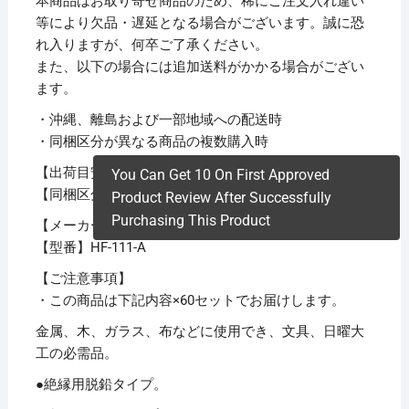
本商品はお取り寄せ商品のため、稀にご注文入れ違い
等により欠品・遅延となる場合がございます。誠に恐
れ入りますが、何卒ご了承ください。
また、以下の場合には追加送料がかかる場合がござい
ます。
・沖縄、離島および一部地域への配送時
・同梱区分が異なる商品の複数購入時
【出荷目安】：
1 – 5営業日 ※土日・祝除く
You Can Get 10 On First Approved
【同梱区分】：
TS 1
Product Review After Successfully
Purchasing This Product
【メーカー名】共和
【型番】HF-111-A
【ご注意事項】
・この商品は下記内容×60セットでお届けします。
金属、木、ガラス、布などに使用でき、文具、日曜大
工の必需品。
●絶縁用脱鉛タイプ。