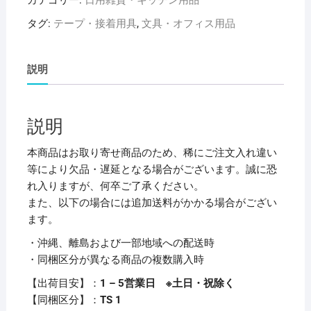
オ
タグ:
テープ・接着用具
,
文具・オフィス用品
ン
ビ
ニ
説明
ー
ル
テ
説明
ー
プ
本商品はお取り寄せ商品のため、稀にご注文入れ違い
19mm×10m
等により欠品・遅延となる場合がございます。誠に恐
緑
れ入りますが、何卒ご了承ください。
HF-
また、以下の場合には追加送料がかかる場合がござい
111-
ます。
A
・沖縄、離島および一部地域への配送時
1
・同梱区分が異なる商品の複数購入時
巻
【×60
【出荷目安】：
1 – 5営業日 ※土日・祝除く
セ
【同梱区分】：
TS 1