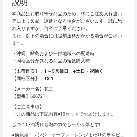
説明
ィ
ー
本商品はお取り寄せ商品のため、稀にご注文入れ違い
ス
等により欠品・遅延となる場合がございます。誠に恐
プ
れ入りますが、何卒ご了承ください。
レ
また、以下の場合には追加送料がかかる場合がござい
ー
ます。
本
・沖縄、離島および一部地域への配送時
体
・同梱区分が異なる商品の複数購入時
400ml
1
【出荷目安】：
1 – 5営業日 ※土日・祝除く
本
【同梱区分】：
TS 1
【×10
【メーカー名】花王
セ
【型番】606721
ッ
ト】
【ご注意事項】
個
・この商品は下記内容×10セットでお届けします。
しつこい油汚れも泡の力でしっかり落とす!
●換気扇・レンジ・オーブン・レンジまわりの壁やビニ