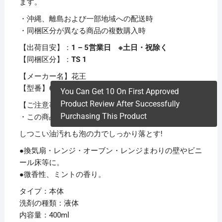
ます。
・沖縄、離島および一部地域への配送時
・同梱区分が異なる商品の複数購入時
【出荷目安】：
1 – 5営業日 ※土日・祝除く
【同梱区分】：
TS 1
【メーカー名】花王
【型番】606721
You Can Get 10 On First Approved
Product Review After Successfully
【ご注意事項】
Purchasing This Product
・この商品は下記内容×10セットでお届けします。
しつこい油汚れも泡の力でしっかり落とす!
●換気扇・レンジ・オーブン・レンジまわりの壁やビニ
ール床等に。
●微香性、ミントの香り。
タイプ：本体
洗剤の種類：液体
内容量：400ml