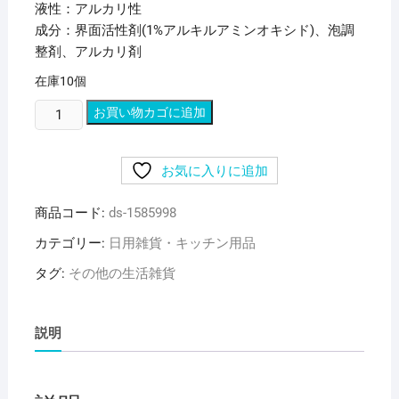
液性：アルカリ性
成分：界面活性剤(1%アルキルアミンオキシド)、泡調
整剤、アルカリ剤
在庫10個
(ま
お買い物カゴに追加
と
め)
お気に入りに追加
花
王
商品コード:
ds-1585998
マ
ジ
カテゴリー:
日用雑貨・キッチン用品
ッ
タグ:
その他の生活雑貨
ク
リ
ン
説明
ハ
ン
デ