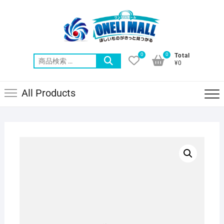
Skip
to
content
0
0
Total
検
¥0
索
対
All Products
象: