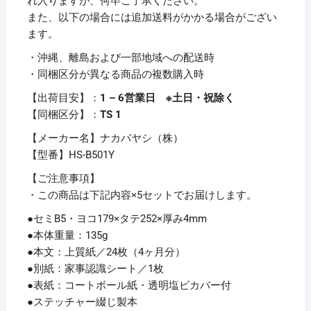
れ入りますが、何卒ご了承ください。
B5
また、以下の場合には追加送料がかかる場合がござい
HS-
ます。
B501Y(イ
・沖縄、離島および一部地域への配送時
エ
・同梱区分が異なる商品の複数購入時
ロ
ー)
【出荷目安】：
1 – 6営業日 ※土日・祝除く
【×5
【同梱区分】：
TS 1
セ
【メーカー名】ナカバヤシ（株）
ッ
【型番】HS-B501Y
ト】
個
【ご注意事項】
・この商品は下記内容×5セットでお届けします。
●セミB5・ヨコ179×タテ252×厚み4mm
●本体重量：135g
●本文：上質紙／24枚（4ヶ月分）
●別紙：家事認識シート／1枚
●表紙：コートボール紙・透明塩ビカバー付
●ステッチャー綴じ製本