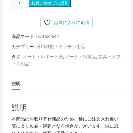
(業
お買い物カゴに追加
務
用
お気に入りに追加
セ
ッ
商品コード:
ds-1632642
ト)
ナ
カテゴリー:
日用雑貨・キッチン用品
カ
タグ:
ノート・レポート紙
,
ノート・紙製品
,
文具・オフ
バ
ィス用品
ヤ
シ
家
説明
事
シ
ェ
説明
ア
ノ
本商品はお取り寄せ商品のため、稀にご注文入れ違い
ー
等により欠品・遅延となる場合がございます。誠に恐
ト