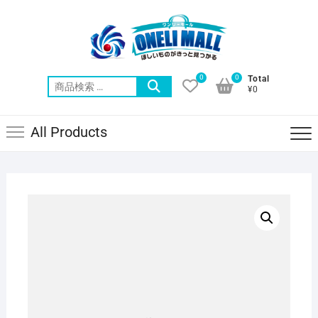
Skip
to
content
0
0
Total
検
¥0
索
対
All Products
象: