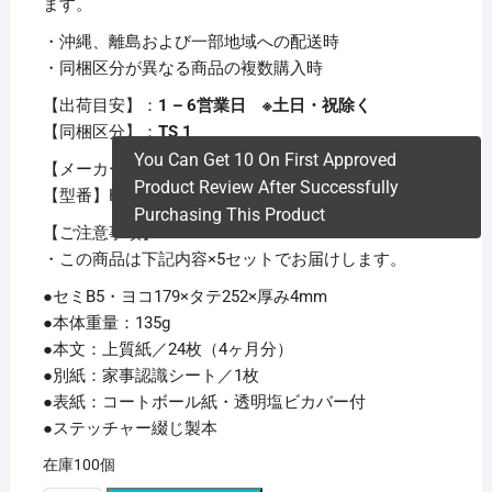
ます。
・沖縄、離島および一部地域への配送時
・同梱区分が異なる商品の複数購入時
【出荷目安】：
1 – 6営業日 ※土日・祝除く
【同梱区分】：
TS 1
You Can Get 10 On First Approved
【メーカー名】ナカバヤシ（株）
Product Review After Successfully
【型番】HS-B501Y
Purchasing This Product
【ご注意事項】
・この商品は下記内容×5セットでお届けします。
●セミB5・ヨコ179×タテ252×厚み4mm
●本体重量：135g
●本文：上質紙／24枚（4ヶ月分）
●別紙：家事認識シート／1枚
●表紙：コートボール紙・透明塩ビカバー付
●ステッチャー綴じ製本
在庫100個