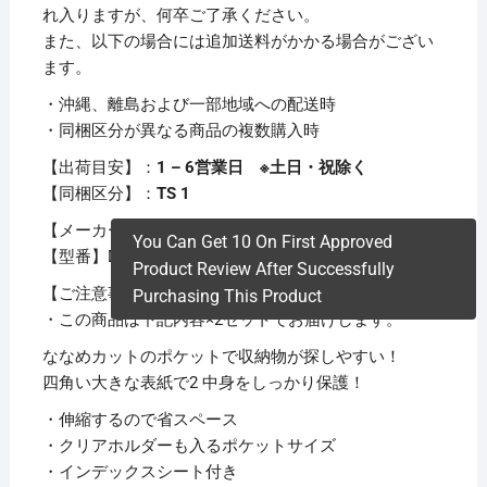
れ入りますが、何卒ご了承ください。
また、以下の場合には追加送料がかかる場合がござい
ます。
・沖縄、離島および一部地域への配送時
・同梱区分が異なる商品の複数購入時
【出荷目安】：
1 – 6営業日 ※土日・祝除く
【同梱区分】：
TS 1
【メーカー名】ナカバヤシ（株）
You Can Get 10 On First Approved
【型番】DF-A401E-WB
Product Review After Successfully
【ご注意事項】
Purchasing This Product
・この商品は下記内容×2セットでお届けします。
ななめカットのポケットで収納物が探しやすい！
四角い大きな表紙で2 中身をしっかり保護！
・伸縮するので省スペース
・クリアホルダーも入るポケットサイズ
・インデックスシート付き