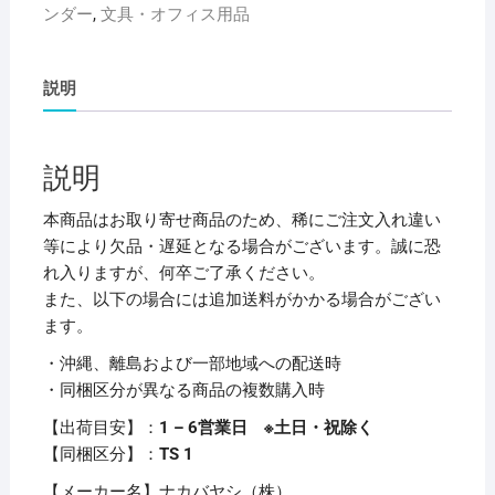
ンダー
,
文具・オフィス用品
ヤ
シ
IROKATU
説明
ド
キ
ュ
説明
メ
ン
本商品はお取り寄せ商品のため、稀にご注文入れ違い
ト
等により欠品・遅延となる場合がございます。誠に恐
フ
れ入りますが、何卒ご了承ください。
ァ
また、以下の場合には追加送料がかかる場合がござい
イ
ます。
ル・
・沖縄、離島および一部地域への配送時
発
・同梱区分が異なる商品の複数購入時
泡
PP
【出荷目安】：
1 – 6営業日 ※土日・祝除く
製/A4/
【同梱区分】：
TS 1
ヨ
【メーカー名】ナカバヤシ（株）