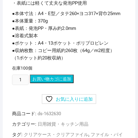
・表紙には軽くて丈夫な発泡PP使用
●本体寸法：A4・E型／タテ260×ヨコ317×背巾25mm
●本体重量：370g
●表紙：発泡PP・厚み約2.0mm
●溶着式製本
●ポケット：A4・13ポケット・ポリプロピレン
●収納枚数：コピー用紙約260枚（64g／m2程度）
（1ポケット約20枚収納）
在庫100個
(業
お買い物カゴに追加
務
用
お気に入りに追加
セ
ッ
商品コード:
ds-1632630
ト)
ナ
カテゴリー:
日用雑貨・キッチン用品
カ
タグ:
クリアケース・クリアファイル
,
ファイル・バイ
バ