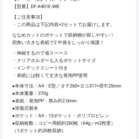
コ
【型番】DF-A401E-WB
型
DF-
【ご注意事項】
A401E-
・この商品は下記内容×2セットでお届けします。
WB
ななめカットのポケットで収納物が探しやすい！
ウ
四角い大きな表紙で2 中身をしっかり保護！
ォ
・伸縮するので省スペース
ー
・クリアホルダーも入るポケットサイズ
ル
・インデックスシート付き
ナ
・表紙には軽くて丈夫な発泡PP使用
ッ
ト
●本体寸法：A4・E型／タテ260×ヨコ317×背巾25mm
ブ
●本体重量：370g
ラ
●表紙：発泡PP・厚み約2.0mm
ウ
●溶着式製本
ン
●ポケット：A4・13ポケット・ポリプロピレン
【×2
●収納枚数：コピー用紙約260枚（64g／m2程度）
セ
（1ポケット約20枚収納）
ッ