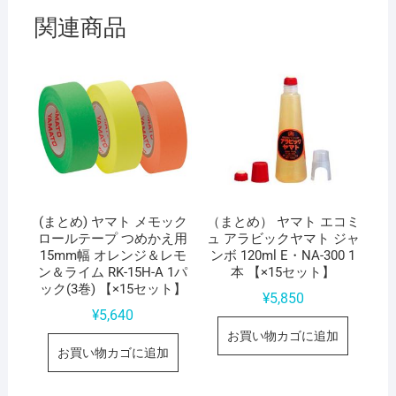
ト】
関連商品
個
(まとめ) ヤマト メモック
（まとめ） ヤマト エコミ
ロールテープ つめかえ用
ュ アラビックヤマト ジャ
15mm幅 オレンジ＆レモ
ンボ 120ml E・NA-300 1
ン＆ライム RK-15H-A 1パ
本 【×15セット】
ック(3巻) 【×15セット】
¥
5,850
¥
5,640
お買い物カゴに追加
お買い物カゴに追加