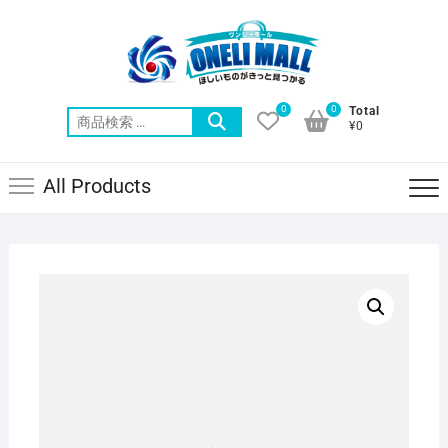
Skip
to
content
0
0
Total
検
¥0
索
対
All Products
象: