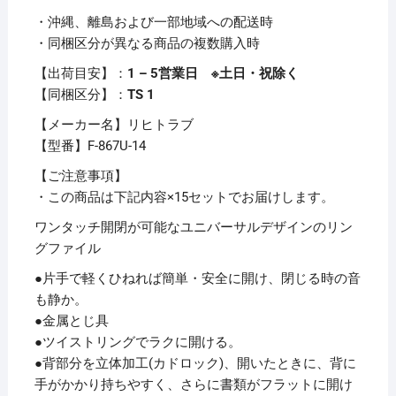
＆
・沖縄、離島および一部地域への配送時
ツ
・同梱区分が異なる商品の複数購入時
イ
ス
【出荷目安】：
1 – 5営業日 ※土日・祝除く
ト
【同梱区分】：
TS 1
リ
【メーカー名】リヒトラブ
ン
【型番】F-867U-14
グ）
A4
【ご注意事項】
タ
・この商品は下記内容×15セットでお届けします。
テ
ワンタッチ開閉が可能なユニバーサルデザインのリン
2
グファイル
穴
●片手で軽くひねれば簡単・安全に開け、閉じる時の音
150
も静か。
枚
●金属とじ具
収
●ツイストリングでラクに開ける。
容
●背部分を立体加工(カドロック)、開いたときに、背に
背
手がかかり持ちやすく、さらに書類がフラットに開け
幅