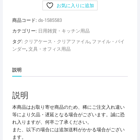
お気に入りに追加
リ
ヒ
商品コード:
ds-1585583
ト
ラ
カテゴリー:
日用雑貨・キッチン用品
ブ
タグ:
クリアケース・クリアファイル
,
ファイル・バイ
Avanti
ンダー
,
文具・オフィス用品
リ
ン
グ
説明
フ
ァ
イ
説明
ル
（カ
本商品はお取り寄せ商品のため、稀にご注文入れ違い
ド
等により欠品・遅延となる場合がございます。誠に恐
ロ
れ入りますが、何卒ご了承ください。
ッ
また、以下の場合には追加送料がかかる場合がござい
ク
ます。