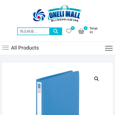
Skip
to
content
0
0
Total
検
¥0
索
対
All Products
象: