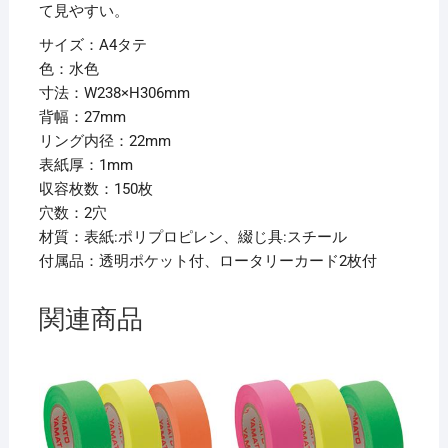
て見やすい。
27mm
水
サイズ：A4タテ
F-
色：水色
867U-
寸法：W238×H306mm
14
背幅：27mm
1
リング内径：22mm
冊
表紙厚：1mm
【×15
収容枚数：150枚
セ
穴数：2穴
ッ
材質：表紙:ポリプロピレン、綴じ具:スチール
ト】
付属品：透明ポケット付、ロータリーカード2枚付
個
関連商品