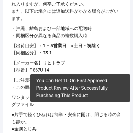
れ入りますが、何卒ご了承ください。
また、以下の場合には追加送料がかかる場合がござい
ます。
・沖縄、離島および一部地域への配送時
・同梱区分が異なる商品の複数購入時
【出荷目安】：
1 – 5営業日 ※土日・祝除く
【同梱区分】：
TS 1
【メーカー名】リヒトラブ
【型番】F-867U-14
【ご注意事項】
You Can Get 10 On First Approved
・この商品は下記内容×15セットでお届けします。
Product Review After Successfully
Purchasing This Product
ワンタッチ開閉が可能なユニバーサルデザインのリン
グファイル
●片手で軽くひねれば簡単・安全に開け、閉じる時の音
も静か。
●金属とじ具