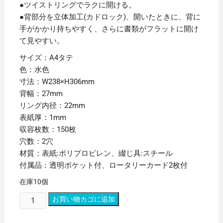
●ツイストリングでラクに開ける。
●背部分を立体加工(カドロック)、開いたときに、背に
手がかかり持ちやすく、さらに書類がフラットに開け
て見やすい。
サイズ：A4タテ
色：水色
寸法：W238×H306mm
背幅：27mm
リング内径：22mm
表紙厚：1mm
収容枚数：150枚
穴数：2穴
材質：表紙:ポリプロピレン、綴じ具:スチール
付属品：透明ポケット付、ロータリーカード2枚付
在庫10個
（ま
お買い物カゴに追加
と
め）