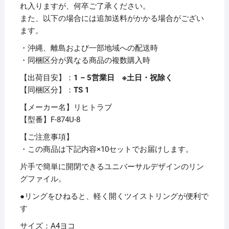
ロ
れ入りますが、何卒ご了承ください。
ッ
また、以下の場合には追加送料がかかる場合がござい
ク
ます。
＆
・沖縄、離島および一部地域への配送時
ツ
・同梱区分が異なる商品の複数購入時
イ
ス
【出荷目安】：
1 – 5営業日 ※土日・祝除く
ト
【同梱区分】：
TS 1
リ
【メーカー名】リヒトラブ
ン
【型番】F-874U-8
グ）
A4
【ご注意事項】
ヨ
・この商品は下記内容×10セットでお届けします。
コ
片手で簡単に開閉できるユニバーサルデザインのリン
2
グファイル。
穴
●リングをひねると、軽く開くツイストリングが便利で
200
す
枚
収
サイズ：A4ヨコ