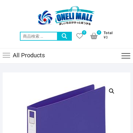
Skip
to
content
0
0
Total
検
¥0
索
対
All Products
象: