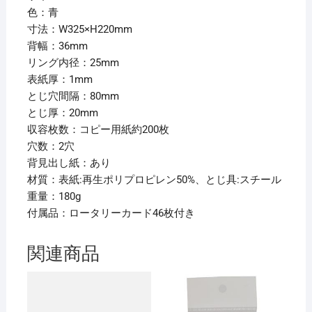
容
色：青
背
寸法：W325×H220mm
幅
背幅：36mm
36mm
リング内径：25mm
青
表紙厚：1mm
F-
とじ穴間隔：80mm
874U-
とじ厚：20mm
8
収容枚数：コピー用紙約200枚
1
穴数：2穴
冊
背見出し紙：あり
【×10
材質：表紙:再生ポリプロピレン50%、とじ具:スチール
セ
重量：180g
ッ
付属品：ロータリーカード46枚付き
ト】
個
関連商品