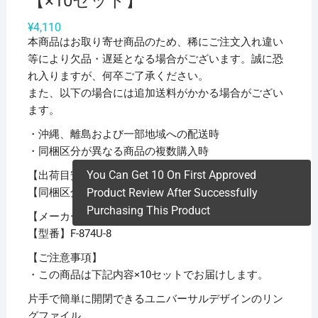
【×10セット】
¥
4,110
本商品はお取り寄せ商品のため、稀にご注文入れ違い
等により欠品・遅延となる場合がございます。誠に恐
れ入りますが、何卒ご了承ください。
また、以下の場合には追加送料がかかる場合がござい
ます。
・沖縄、離島および一部地域への配送時
・同梱区分が異なる商品の複数購入時
You Can Get 10 On First Approved
【出荷目安】：
1 – 5営業日 ※土日・祝除く
【同梱区分】：
TS 1
Product Review After Successfully
Purchasing This Product
【メーカー名】リヒトラブ
【型番】F-874U-8
【ご注意事項】
・この商品は下記内容×10セットでお届けします。
片手で簡単に開閉できるユニバーサルデザインのリン
グファイル。