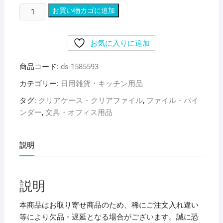
（ま
お買い物カゴに追加
と
め）
お気に入りに追加
リ
ヒ
商品コード:
ds-1585593
ト
ラ
カテゴリー:
日用雑貨・キッチン用品
ブ
タグ:
クリアケース・クリアファイル
,
ファイル・バイ
Avanti
ンダー
,
文具・オフィス用品
リ
ン
グ
説明
フ
ァ
イ
説明
ル
（カ
本商品はお取り寄せ商品のため、稀にご注文入れ違い
ド
等により欠品・遅延となる場合がございます。誠に恐