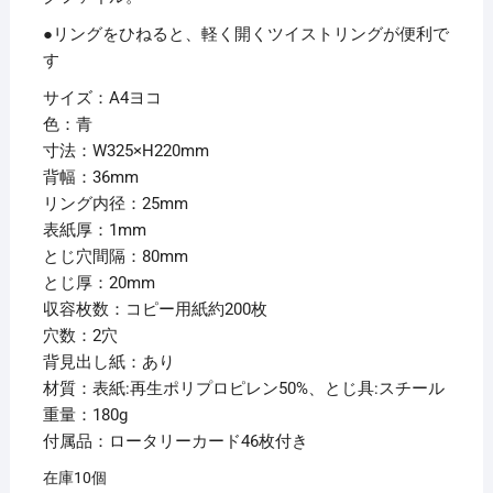
●リングをひねると、軽く開くツイストリングが便利で
す
サイズ：A4ヨコ
色：青
寸法：W325×H220mm
背幅：36mm
リング内径：25mm
表紙厚：1mm
とじ穴間隔：80mm
とじ厚：20mm
収容枚数：コピー用紙約200枚
穴数：2穴
背見出し紙：あり
材質：表紙:再生ポリプロピレン50%、とじ具:スチール
重量：180g
付属品：ロータリーカード46枚付き
在庫10個