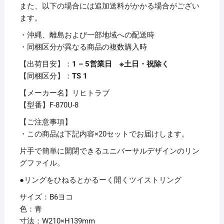
ッ
また、以下の場合には追加送料がかかる場合がござい
ク
ます。
＆
・沖縄、離島および一部地域への配送時
ツ
・同梱区分が異なる商品の複数購入時
イ
ス
【出荷目安】：
1 – 5営業日 ※土日・祝除く
ト
【同梱区分】：
TS 1
リ
【メーカー名】リヒトラブ
ン
【型番】F-870U-8
グ）
B6
【ご注意事項】
ヨ
・この商品は下記内容×20セットでお届けします。
コ
片手で簡単に開閉できるユニバーサルデザインのリン
2
グファイル。
穴
●リングをひねるとかるーく開くツイストリング
200
枚
サイズ：B6ヨコ
収
色：青
容
寸法：W210×H139mm