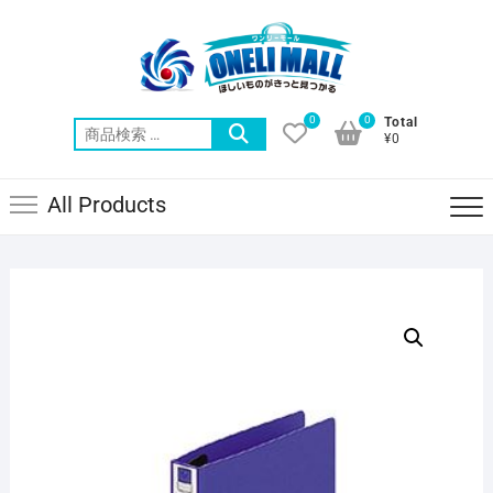
Skip
to
content
0
0
Total
検
¥0
索
対
All Products
象: