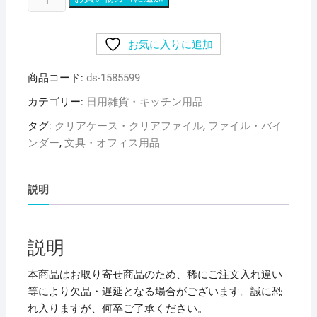
と
め）
お気に入りに追加
リ
ヒ
商品コード:
ds-1585599
ト
ラ
カテゴリー:
日用雑貨・キッチン用品
ブ
タグ:
クリアケース・クリアファイル
,
ファイル・バイ
Avanti
ンダー
,
文具・オフィス用品
リ
ン
グ
説明
フ
ァ
イ
説明
ル
（カ
本商品はお取り寄せ商品のため、稀にご注文入れ違い
ド
等により欠品・遅延となる場合がございます。誠に恐
ロ
れ入りますが、何卒ご了承ください。