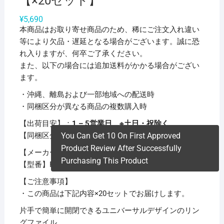
【×20セット】
¥
5,690
本商品はお取り寄せ商品のため、稀にご注文入れ違い
等により欠品・遅延となる場合がございます。誠に恐
れ入りますが、何卒ご了承ください。
また、以下の場合には追加送料がかかる場合がござい
ます。
・沖縄、離島および一部地域への配送時
・同梱区分が異なる商品の複数購入時
【出荷目安】：
1 – 5営業日 ※土日・祝除く
【同梱区分】：
TS 1
You Can Get 10 On First Approved
Product Review After Successfully
【メーカー名】リヒトラブ
Purchasing This Product
【型番】F-870U-8
【ご注意事項】
・この商品は下記内容×20セットでお届けします。
片手で簡単に開閉できるユニバーサルデザインのリン
グファイル。