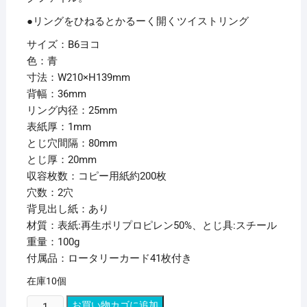
●リングをひねるとかるーく開くツイストリング
サイズ：B6ヨコ
色：青
寸法：W210×H139mm
背幅：36mm
リング内径：25mm
表紙厚：1mm
とじ穴間隔：80mm
とじ厚：20mm
収容枚数：コピー用紙約200枚
穴数：2穴
背見出し紙：あり
材質：表紙:再生ポリプロピレン50%、とじ具:スチール
重量：100g
付属品：ロータリーカード41枚付き
在庫10個
（ま
お買い物カゴに追加