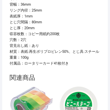
背
背幅：36mm
幅
リング内径：25mm
36mm
表紙厚：1mm
青
とじ穴間隔：80mm
F-
とじ厚：20mm
870U-
収容枚数：コピー用紙約200枚
8
穴数：2穴
1
背見出し紙：あり
冊
材質：表紙:再生ポリプロピレン50%、とじ具:スチール
【×20
重量：100g
セ
付属品：ロータリーカード41枚付き
ッ
ト】
関連商品
個