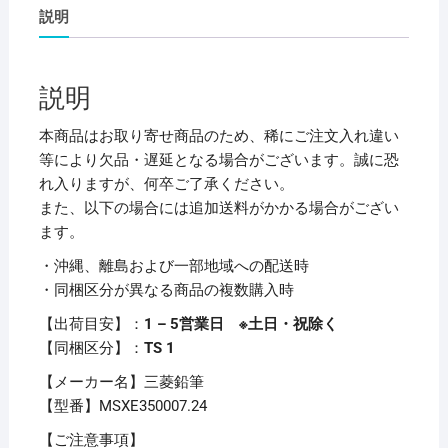
ペ
説明
ン
ジ
ェ
説明
ッ
ト
本商品はお取り寄せ商品のため、稀にご注文入れ違い
ス
等により欠品・遅延となる場合がございます。誠に恐
ト
れ入りますが、何卒ご了承ください。
リ
また、以下の場合には追加送料がかかる場合がござい
ー
ます。
ム
・沖縄、離島および一部地域への配送時
2
・同梱区分が異なる商品の複数購入時
＆
1
【出荷目安】：
1 – 5営業日 ※土日・祝除く
0.7mm
【同梱区分】：
TS 1
（軸
【メーカー名】三菱鉛筆
色：
【型番】MSXE350007.24
黒）
MSXE350007.24
【ご注意事項】