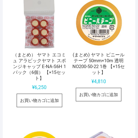
（まとめ） ヤマト エコミ
(まとめ) ヤマト ビニール
ュ アラビックヤマト スポ
テープ 50mm×10m 透明
ンジキャップ E-NA-S6H 1
NO200-50-22 1巻 【×15セ
パック（6個） 【×15セッ
ット】
ト】
¥
4,810
¥
6,250
お買い物カゴに追加
お買い物カゴに追加