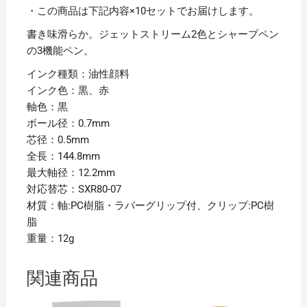
1
・この商品は下記内容×10セットでお届けします。
本
書き味滑らか。ジェットストリーム2色とシャープペン
【×10
の3機能ペン。
セ
インク種類：油性顔料
ッ
インク色：黒、赤
ト】
軸色：黒
個
ボール径：0.7mm
芯径：0.5mm
全長：144.8mm
最大軸径：12.2mm
対応替芯：SXR80-07
材質：軸:PC樹脂・ラバーグリップ付、クリップ:PC樹
脂
重量：12g
関連商品