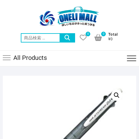
Skip
to
content
0
0
Total
検
¥0
索
対
All Products
象: