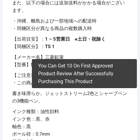
また、以下の場合には追加送料がかかる場合がござい
ます。
・沖縄、離島および一部地域への配送時
・同梱区分が異なる商品の複数購入時
【出荷目安】：
1 – 5営業日 ※土日・祝除く
【同梱区分】：
TS 1
【メーカー名】三菱鉛筆
【型番】MSXE350007.24
You Can Get 10 On First Approved
Product Review After Successfully
【ご注意事項】
Purchasing This Product
・この商品は下記内容×10セットでお届けします。
書き味滑らか。ジェットストリーム2色とシャープペン
の3機能ペン。
インク種類：油性顔料
インク色：黒、赤
軸色：黒
ボール径：0.7mm