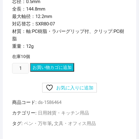
芯径：0.5mm
全長：144.8mm
最大軸径：12.2mm
対応替芯：SXR80-07
材質：軸:PC樹脂・ラバーグリップ付、クリップ:PC樹
脂
重量：12g
在庫10個
（ま
お買い物カゴに追加
と
め）
お気に入りに追加
三
菱
商品コード:
ds-1586464
鉛
筆
カテゴリー:
日用雑貨・キッチン用品
多
タグ:
ペン・万年筆
,
文具・オフィス用品
機
能