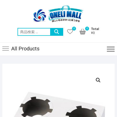
Skip
to
content
0
0
Total
検
¥0
索
対
All Products
象: