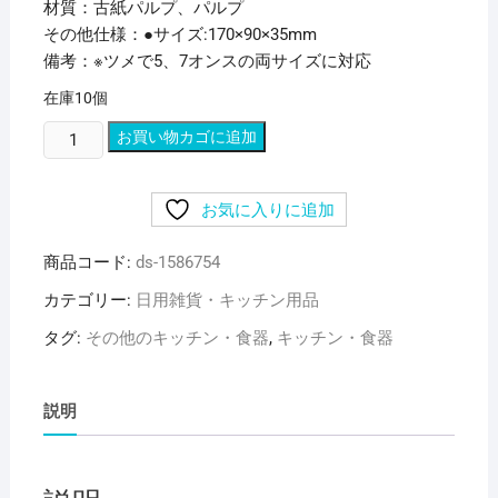
材質：古紙パルプ、パルプ
その他仕様：●サイズ:170×90×35mm
備考：※ツメで5、7オンスの両サイズに対応
在庫10個
（ま
お買い物カゴに追加
と
め）
お気に入りに追加
水
野
商品コード:
ds-1586754
産
業
カテゴリー:
日用雑貨・キッチン用品
コ
タグ:
その他のキッチン・食器
,
キッチン・食器
ー
ン
＆
説明
カ
ッ
プ