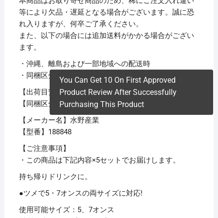
本商品はお取り寄せ商品のため、稀にご注文入れ違い
等により欠品・遅延となる場合がございます。誠に恐
れ入りますが、何卒ご了承ください。
また、以下の場合には追加送料がかかる場合がござい
ます。
・沖縄、離島および一部地域への配送時
・同梱区分が異なる商品の複数購入時
You Can Get 10 On First Approved
【出荷目安】：
1 – 5営業日 ※土日・祝除く
Product Review After Successfully
【同梱区分】：
TS 1
Purchasing This Product
【メーカー名】水野産業
【型番】188848
【ご注意事項】
・この商品は下記内容×5セットでお届けします。
持ち帰りドリンクに。
●ツメで5・7オンスの両サイズに対応!
使用可能サイズ：5、7オンス