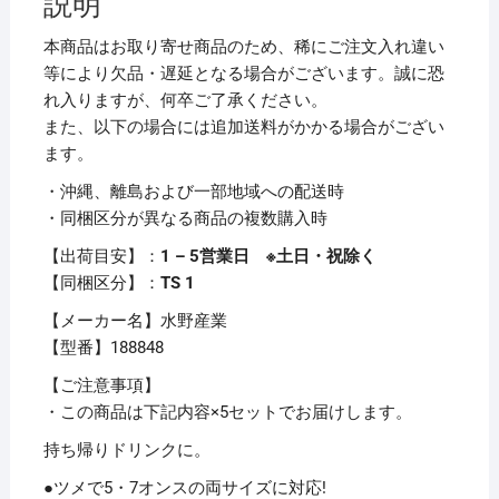
説明
ホ
ル
本商品はお取り寄せ商品のため、稀にご注文入れ違い
ダ
等により欠品・遅延となる場合がございます。誠に恐
ー
れ入りますが、何卒ご了承ください。
1
また、以下の場合には追加送料がかかる場合がござい
パ
ます。
ッ
・沖縄、離島および一部地域への配送時
ク
・同梱区分が異なる商品の複数購入時
（50
枚）
【出荷目安】：
1 – 5営業日 ※土日・祝除く
【×5
【同梱区分】：
TS 1
セ
【メーカー名】水野産業
ッ
【型番】188848
ト】
個
【ご注意事項】
・この商品は下記内容×5セットでお届けします。
持ち帰りドリンクに。
●ツメで5・7オンスの両サイズに対応!