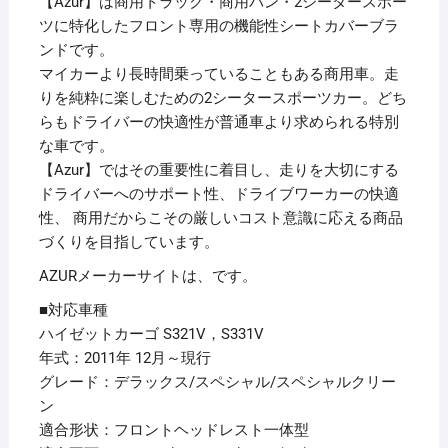
【Azur】は商用トラック・商用バン・2シータースポー
ツに特化したフロント専用の機能性シートカバーブラ
ンドです。
マイカーより長時間乗っていることもある商用車。走
りを純粋に楽しむための2シータースポーツカー。どち
らもドライバーの快適性が普通車より求められる特別
な車です。
【Azur】ではその重要性に着目し、走りを大切にする
ドライバーへのサポート性、ドライブワーカーの快適
性、 商用だからこその厳しいコスト意識に応える商品
づくりを目指しています。
AZURメーカーサイトは、です。
■対応車種
ハイゼットカーゴ S321V，S331V
年式：2011年 12月～現行
グレード：デラックス/スペシャル/スペシャルクリー
ン
適合形状：フロントヘッドレスト一体型