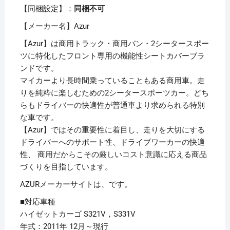
12
【同梱設定】：
同梱不可
以
【メーカー名】Azur
降)
ヘ
【Azur】は商用トラック・商用バン・2シータースポー
ッ
ツに特化したフロント専用の機能性シートカバーブラ
ド
ンドです。
レ
マイカーより長時間乗っていることもある商用車。走
ス
りを純粋に楽しむための2シータースポーツカー。どち
ト
らもドライバーの快適性が普通車より求められる特別
一
な車です。
体
【Azur】ではその重要性に着目し、走りを大切にする
型
ドライバーへのサポート性、ドライブワーカーの快適
個
性、 商用だからこその厳しいコスト意識に応える商品
づくりを目指しています。
AZURメーカーサイトは、です。
■対応車種
ハイゼットカーゴ S321V，S331V
年式：2011年 12月～現行