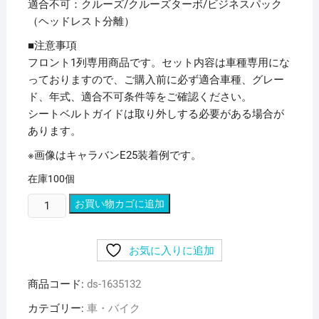
適合不可：クルーズ/クルーズターボ/ビジネスパック
（ヘッドレスト分離）
■注意事項
フロント1列専用商品です。セット内容は車種専用にな
っておりますので、ご購入前に必ず適合車種、グレー
ド、年式、適合不可条件等をご確認ください。
シートベルトガイドは取り外しする必要がある場合が
あります。
※画像はキャラバンE25装着例です。
在庫100個
(Azur)
お買い物カゴに追加
フ
ロ
お気に入りに追加
ン
ト
商品コード:
ds-1635132
シ
ー
カテゴリー:
車・バイク