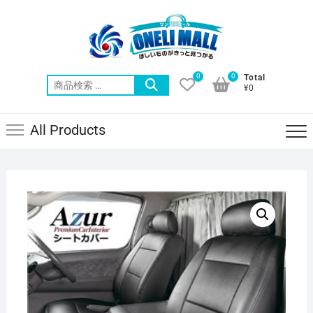
Skip
to
content
0
0
Total
検
¥0
索
対
All Products
象: