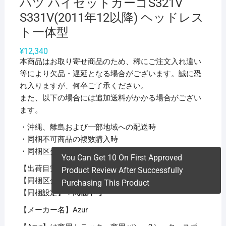
ハツ ハイゼットカーゴS321V
S331V(2011年12以降) ヘッドレス
ト一体型
¥
12,340
本商品はお取り寄せ商品のため、稀にご注文入れ違い
等により欠品・遅延となる場合がございます。誠に恐
れ入りますが、何卒ご了承ください。
また、以下の場合には追加送料がかかる場合がござい
ます。
・沖縄、離島および一部地域への配送時
・同梱不可商品の複数購入時
・同梱区分が異なる商品の複数購入時
You Can Get 10 On First Approved
【出荷目安】：
1 – 4営業日 ※土日・祝除く
Product Review After Successfully
【同梱区分】：
TS 1838
Purchasing This Product
【同梱設定】：
同梱不可
【メーカー名】Azur