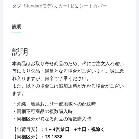
ト
タグ:
Standardモデル
,
カー用品
,
シートカバー
カ
バ
ー
説明
ダ
イ
ハ
説明
ツ
ハ
本商品はお取り寄せ商品のため、稀にご注文入れ違い
イ
等により欠品・遅延となる場合がございます。誠に恐
ゼ
れ入りますが、何卒ご了承ください。
ッ
また、以下の場合には追加送料がかかる場合がござい
ト
ます。
カ
・沖縄、離島および一部地域への配送時
ー
・同梱不可商品の複数購入時
ゴ
・同梱区分が異なる商品の複数購入時
S321V
S331V(2011
【出荷目安】：
1 – 4営業日 ※土日・祝除く
年
【同梱区分】：
TS 1838