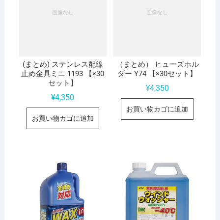
(まとめ) ステンレス配線
（まとめ） ヒューズホル
止め金具ミニ 1193 【×30
ダー Y74 【×30セット】
セット】
¥
4,350
¥
4,350
お買い物カゴに追加
お買い物カゴに追加