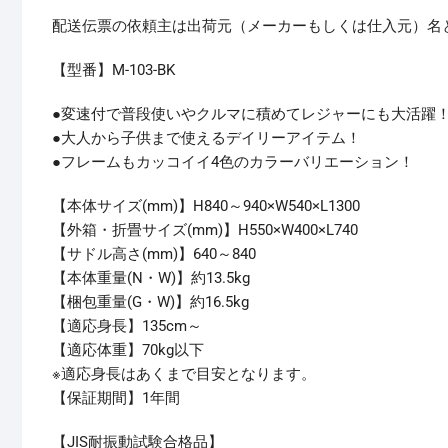
配送伝票の依頼主は出荷元（メーカーもしくは仕入元）名
【型番】M-103-BK
●変速付で普段使いやクルマに積めてレジャーにも大活躍
●大人から子供まで使えるデイリーアイテム！
●フレームもカッコイイ4色のカラーバリエーション！
【本体サイズ(mm)】H840～940×W540×L1300
【外箱・折畳サイズ(mm)】H550×W400×L740
【サドル高さ(mm)】640～840
【本体重量(N・W)】約13.5kg
【梱包重量(G・W)】約16.5kg
【適応身長】135cm～
【適応体重】70kg以下
※適応身長はあくまで目安となります。
【保証期間】1年間
【JIS耐振動試験合格品】