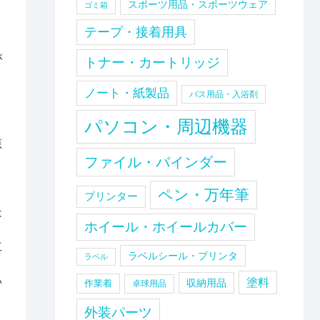
スポーツ用品・スポーツウェア
ゴミ箱
テープ・接着用具
が
トナー・カートリッジ
ノート・紙製品
バス用品・入浴剤
パソコン・周辺機器
原
ファイル・バインダー
と
ペン・万年筆
プリンター
は
ホイール・ホイールカバー
工
ラベルシール・プリンタ
ラベル
い
塗料
収納用品
作業着
卓球用品
外装パーツ