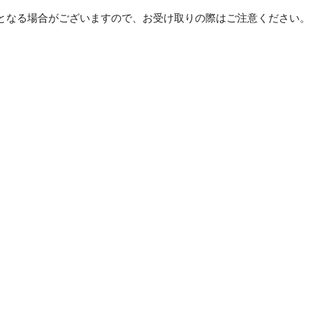
ッ
となる場合がございますので、お受け取りの際はご注意ください。
ク
【代
引
！
不
可】
個