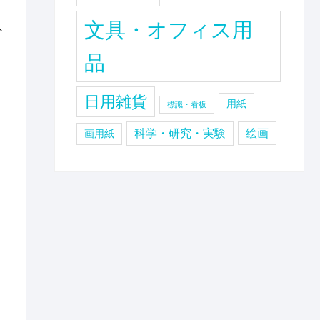
文具・オフィス用
外
品
ま
日用雑貨
用紙
標識・看板
科学・研究・実験
絵画
画用紙