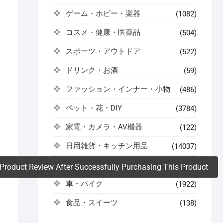
ゲーム・ホビー・楽器
(1082)
。
コスメ・健康・医薬品
(504)
スポーツ・アウトドア
(522)
ドリンク・お酒
(59)
ファッション・インナー・小物
(486)
ペット・花・DIY
(3784)
家電・カメラ・AV機器
(122)
と
日用雑貨・キッチン用品
(14037)
さ
美容・コスメ
(66)
Product Review After Successfully Purchasing This Product
車・バイク
(1922)
食品・スイーツ
(138)