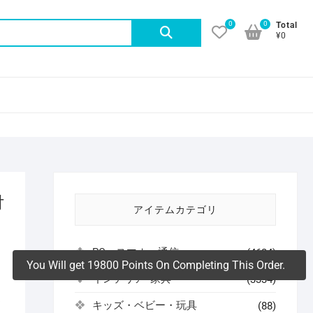
0
0
検
Total
¥0
索
対
象:
付
アイテムカテゴリ
PC・スマホ・通信
(4634)
You Will get 19800 Points On Completing This Order.
インテリア･家具
(3334)
よ
キッズ・ベビー・玩具
(88)