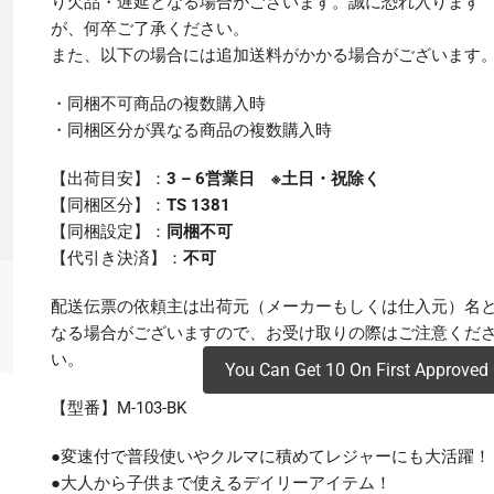
り欠品・遅延となる場合がございます。誠に恐れ入ります
¥20,110
は
が、何卒ご了承ください。
で
¥19,800
し
で
また、以下の場合には追加送料がかかる場合がございます
た。
す。
・同梱不可商品の複数購入時
・同梱区分が異なる商品の複数購入時
【出荷目安】：
3 – 6営業日 ※土日・祝除く
【同梱区分】：
TS 1381
【同梱設定】：
同梱不可
【代引き決済】：
不可
配送伝票の依頼主は出荷元（メーカーもしくは仕入元）名
なる場合がございますので、お受け取りの際はご注意くだ
い。
You Can Get 10 On First Approved 
【型番】M-103-BK
●変速付で普段使いやクルマに積めてレジャーにも大活躍！
●大人から子供まで使えるデイリーアイテム！