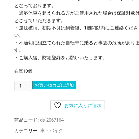
となっております。
適応体重を超えられる方がご使用された場合は保証対象
とさせていただきます。
・運送破損、初期不良は到着後、1週間以内にご連絡くださ
い。
・不適切に組立てられた自転車に乗ると事故の危険があり
す。
・ご購入後、防犯登録をお願いいたします。
在庫10個
MYPALLAS（マ
お買い物カゴに追加
イ
パ
お気に入りに追加
ラ
ス）
商品コード:
ds-2067164
6
段
カテゴリー:
車・バイク
変