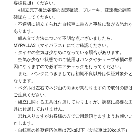
客様負担）ください。
※組立完了後は各部の固定確認、ブレーキ、変速機の調整
確認をしてください。
・不適切に組立てられた自転車に乗ると事故に繋がる恐れ
あります。
組み立て方法について不明な点ございましたら、
MYPALLAS（マイパラス）にてご確認ください。
・タイヤの空気は少なめになっている場合があります。
空気が少ない状態でのご使用はパンクやチューブ破損の
因になりますので必ずエアチェックを行ってください。
また、パンクにつきましては初期不良以外は保証対象外
なります。
・ペダルは左右でネジ山の向きが異なりますので取付の際
ご注意ください。
・組立に関する工具は付属しておりますが、調整に必要な
具は付属しておりません。
恐れ入りますがお客様の方でご用意頂きますようお願い
たします。
・自転車の推奨適応体重は75kg以下（幼児車は30kg以下）