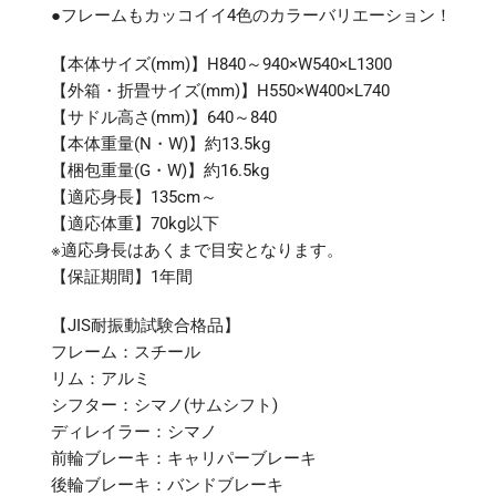
●フレームもカッコイイ4色のカラーバリエーション！
【本体サイズ(mm)】H840～940×W540×L1300
【外箱・折畳サイズ(mm)】H550×W400×L740
【サドル高さ(mm)】640～840
【本体重量(N・W)】約13.5kg
【梱包重量(G・W)】約16.5kg
【適応身長】135cm～
【適応体重】70kg以下
※適応身長はあくまで目安となります。
【保証期間】1年間
【JIS耐振動試験合格品】
フレーム：スチール
リム：アルミ
シフター：シマノ(サムシフト)
ディレイラー：シマノ
前輪ブレーキ：キャリパーブレーキ
後輪ブレーキ：バンドブレーキ