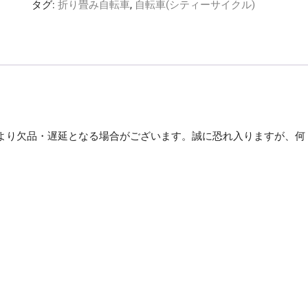
タグ:
折り畳み自転車
,
自転車(シティーサイクル)
速
付
コ
ン
パ
ク
ト
自
より欠品・遅延となる場合がございます。誠に恐れ入りますが、何
転
車
。
折
畳
16・
6SP
M-
103-
BK
ブ
ラ