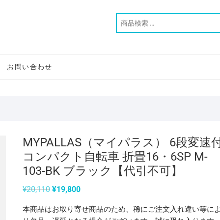
お問い合わせ
MYPALLAS（マイパラス） 6段変速
コンパクト自転車 折畳16・6SP M-
103-BK ブラック【代引不可】
元
現
¥
20,110
¥
19,800
の
在
価
の
本商品はお取り寄せ商品のため、稀にご注文入れ違い等に
格
価
は
格